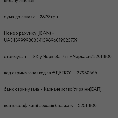
видачу ліцензії:
сума до сплати – 2379 грн.
Номер рахунку (IBAN) –
UA548999980334139896019023759
отримувач – ГУК у Черк.обл./тг м.Черкаси/22011800
код отримувача (код за ЄДРПОУ) – 37930566
банк отримувача – Казначейство України(ЕАП)
код класифікації доходів бюджету – 22011800