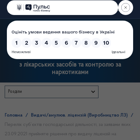
Пошук
Державна служба України
з лікарських засобів та контролю за
наркотиками
Розділи
Головна
/
Видачі/анулюв. ліцензій (Виробництво ЛЗ)
/
Перелік суб’єктів господарської діяльності, за заявами яких
23.09.2021 прийняте рішення про видачу ліцензій на