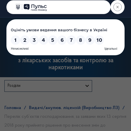
Пошук
Державна служба України
з лікарських засобів та контролю за
наркотиками
Розділи
Головна
/
Видачі/анулюв. ліцензій (Виробництво ЛЗ)
/
Перелік суб’єктів господарювання, за заявами яких 13 серпня
2018 року прийнято рішення про внесення змін до