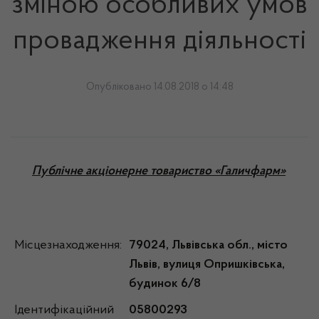
зміною особливих умов
провадження діяльності
Опубліковано 14.08.2018 о 14:48
Публічне акціонерне товариство «Галичфарм»
Місцезнаходження:
79024, Львівська обл., місто
Львів, вулиця Опришківська,
будинок 6/8
Ідентифікаційний
05800293