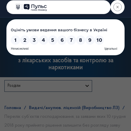
Пошук
Державна служба України
з лікарських засобів та контролю за
наркотиками
Розділи
Головна
/
Видачі/анулюв. ліцензій (Виробництво ЛЗ)
/
Перелік суб’єктів господарювання, за заявами яких 10 грудня
2018 року прийнято рішення залишити без розгляду заяву