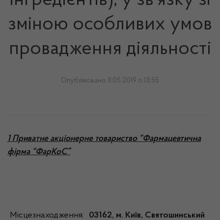
інгредієнтів), у зв’язку зі
зміною особливих умов
провадження діяльності
Опубліковано 11.05.2019 о 13:55
1 Приватне акціонерне товариство “Фармацевтична
фірма “ФарКоС”
Місцезнаходження:
03162, м. Київ, Святошинський