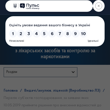
Пошук
Державна служба України
з лікарських засобів та контролю за
наркотиками
Розділи
Головна
/
Видачі/анулюв. ліцензій (Виробництво ЛЗ)
/
Перелік суб’єктів господарювання, за заявами яких
10.05.2019 прийняте рішення про внесення відомостей до