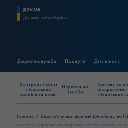
gov.ua
Державні сайти України
Держлікслужба
Послуги
Діяльність
Контроль якості
Оптова та ро
Наркотичні
лікарських
лікарськими 
засоби
засобів та крові
лікарських з
Головна
/
Видачі/анулюв. ліцензій (Виробництво ЛЗ
реєстру з виробництва лікарських засобів, оптової та роз