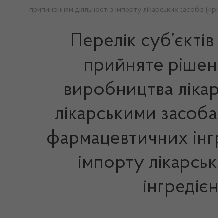
припиненням діяльності з імпорту лікарських засобів (к
Перелік суб’єктів
прийняте рішенн
виробництва лікарс
лікарськими засоба
фармацевтичних інгре
імпорту лікарсь
інгредіє