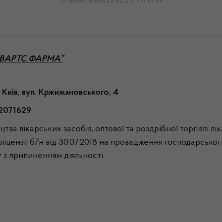
Опубліковано 22.05.2019 о 15:49
ВОРВАРТС ФАРМА”
. Київ, вул. Кржижановського, 4
2071629
тва лікарських засобів, оптової та роздрібної торгівлі л
іцензії б/н від 30.07.2018 на провадження господарської д
у з припиненням діяльності