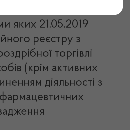
адження
ми яких 21.05.2019
ійного реєстру з
роздрібної торгівлі
обів (крім активних
пиненням діяльності з
х фармацевтичних
овадження