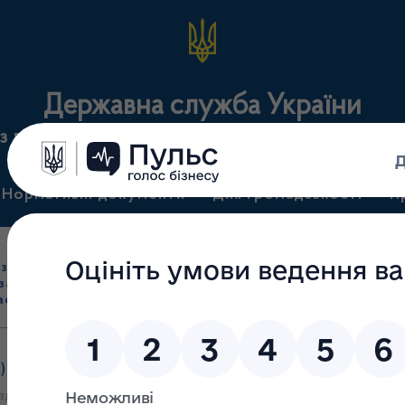
Державна служба України
з лікарських засобів та контролю за наркотикам
Нормативні документи
Для громадськості
П
Ліцензування
здрібна торгівля
Державний
виробництва лікарс
засобами, імпорт
нагляд
засобів, крові т
асобів (крім АФІ)
(контроль)
сертифікація
)
/
Перелік суб’єктів господарювання, за заявами яких 21.05.20
дрібної торгівлі лікарськими засобами, імпорту лікарських засобів