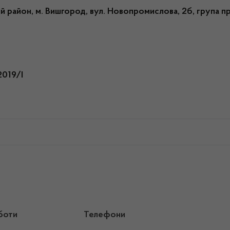
й район, м. Вишгород, вул. Новопромислова, 2б, група 
2019/І
боти
Телефони