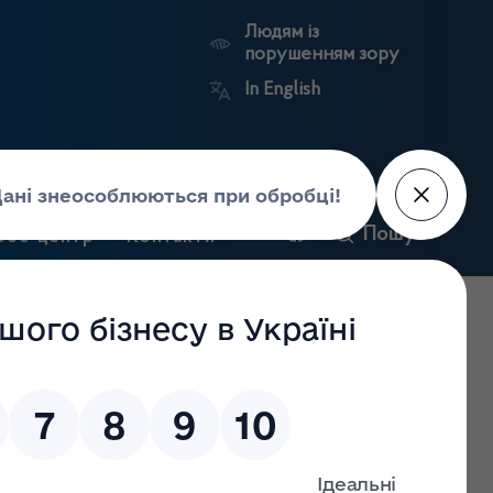
Людям із
порушенням зору
In English
и
Пошук
рес-центр
Контакти
Антикорупційний
ьких
Ринковий
Державні
портал
а
нагляд
реєстри
Держлікслужби
19 прийняте рішення внести зміни до Ліцензійного
 (крім активних фармацевтичних інгредієнтів), у зв’язку з