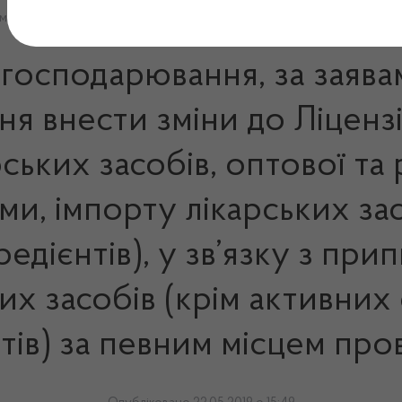
рім активних фармацевтичних інгредієнтів) за певним місцем пров
 господарювання, за заява
я внести зміни до Ліценз
ьких засобів, оптової та 
ми, імпорту лікарських зас
дієнтів), у зв’язку з при
ких засобів (крім активни
нтів) за певним місцем пр