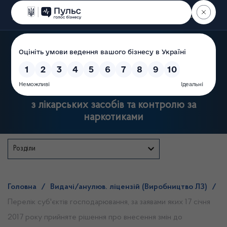
Пошук
Державна служба України
з лікарських засобів та контролю за
наркотиками
Розділи
Головна
/
Видачі/анулюв. ліцензій (Виробництво ЛЗ)
/
Перелік суб'єктів господарювання, за заявами яких 17 січня
2017 року прийняте рішення про внесення змін до