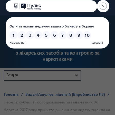
Пошук
Державна служба України
з лікарських засобів та контролю за
наркотиками
Розділи
Головна
/
Видачі/анулюв. ліцензій (Виробництво ЛЗ)
/
Перелік суб'єктів господарювання, за заявами яких 06
березня 2017 року прийняте рішення про видачу ліцензій на