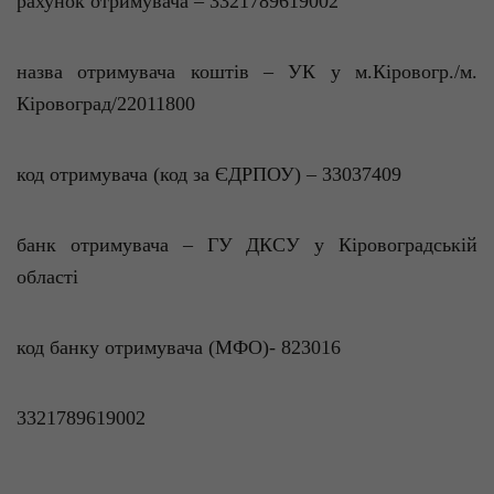
рахунок отримувача – 3321789619002
назва отримувача коштів – УК у
м.Кіровогр
./м.
Кіровоград/22011800
код отримувача (код за ЄДРПОУ) – 33037409
банк отримувача – ГУ ДКСУ у Кіровоградській
області
код банку отримувача (МФО)- 823016
3321789619002