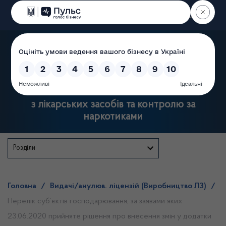
Пошук
Державна служба України
з лікарських засобів та контролю за
наркотиками
Розділи
Головна
/
Видачі/анулюв. ліцензій (Виробництво ЛЗ)
/
Перелік суб’єктів господарювання, за заявами яких
23.06.2020 прийняте рішення про внесення змін у додатки