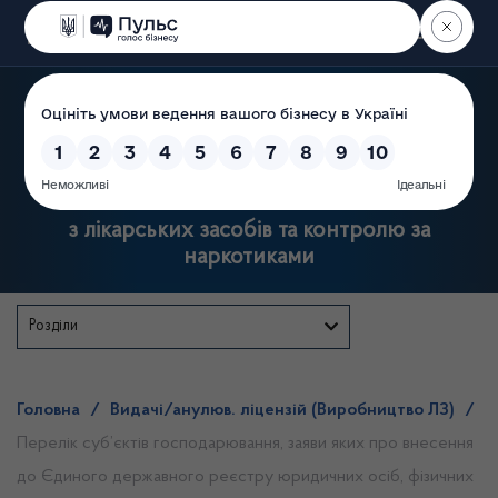
Пошук
Державна служба України
з лікарських засобів та контролю за
наркотиками
Розділи
Головна
/
Видачі/анулюв. ліцензій (Виробництво ЛЗ)
/
Перелік суб’єктів господарювання, заяви яких про внесення
до Єдиного державного реєстру юридичних осіб, фізичних