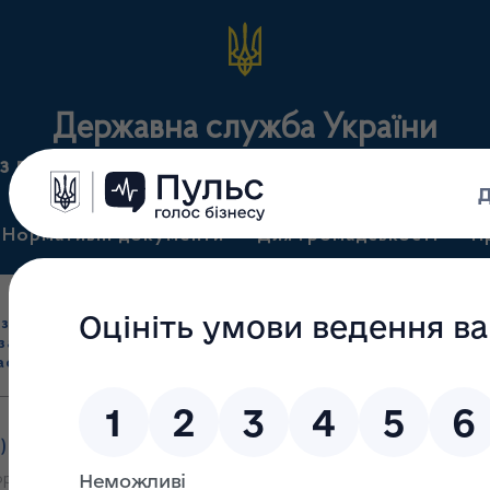
Державна служба України
з лікарських засобів та контролю за наркотикам
Нормативні документи
Для громадськості
П
Ліцензування
здрібна торгівля
Державний
виробництва лікарс
засобами, імпорт
нагляд
засобів, крові т
асобів (крім АФІ)
(контроль)
сертифікація
)
/
Перелік суб’єктів господарювання, за заявами яких прийнят
ргівлі лікарськими засобами, імпорту лікарських засобів (крім акти