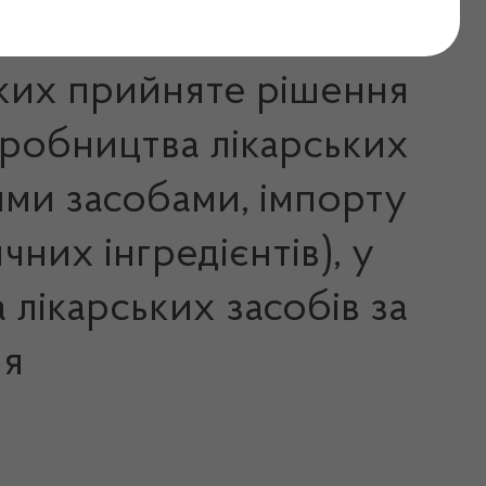
яких прийняте рішення
иробництва лікарських
кими засобами, імпорту
них інгредієнтів), у
 лікарських засобів за
ня