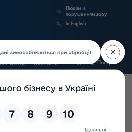
Людям із
порушенням зору
In English
и
Пошук
рес-центр
Контакти
Антикорупційний
ьких
Ринковий
Державні
портал
а
нагляд
реєстри
Держлікслужби
е рішення про внесення змін до Ліцензійного реєстру з
вних фармацевтичних інгредієнтів), у зв’язку з