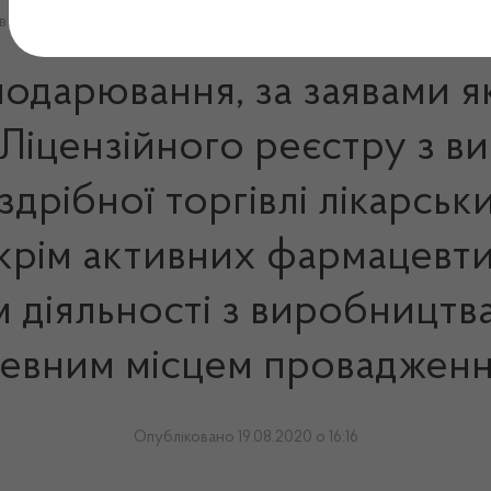
ів за певним місцем провадження
сподарювання, за заявами 
 Ліцензійного реєстру з в
оздрібної торгівлі лікарсь
(крім активних фармацевтич
 діяльності з виробництва
евним місцем проваджен
Опубліковано 19.08.2020 о 16:16