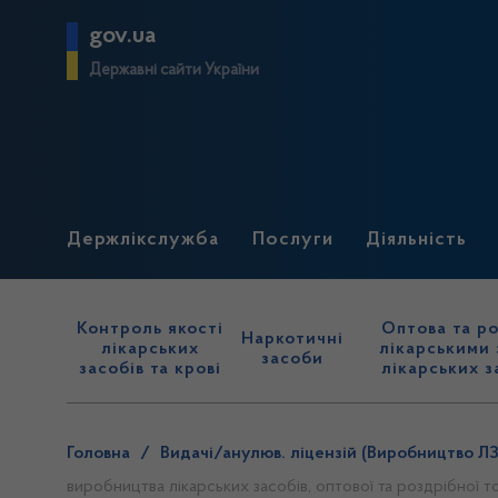
gov.ua
Державні сайти України
Держлікслужба
Послуги
Діяльність
Контроль якості
Оптова та ро
Наркотичні
лікарських
лікарськими 
засоби
засобів та крові
лікарських з
Головна
/
Видачі/анулюв. ліцензій (Виробництво ЛЗ
виробництва лікарських засобів, оптової та роздрібної то