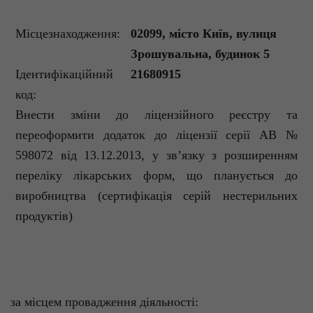
Місцезнаходження
:
02099,
місто
Київ
,
вулиця
Зрошувальна
,
будинок
5
Ідентифікаційний
21680915
код:
Внести
зміни
до
л
іцензійного
реєстру
та
переоформити
додаток
до
ліцензії
серії
АВ №
598072
від
13.12.2013, у
зв’язку
з
розширенням
переліку
лікарських
форм,
що
планується
до
виробництва
(
сертифікація
серій
нестерильних
продуктів
)
за
м
ісцем
провадження
діяльності
: