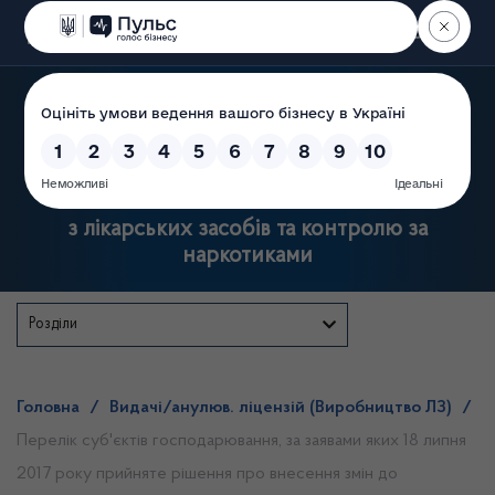
Пошук
Державна служба України
з лікарських засобів та контролю за
наркотиками
Розділи
Головна
/
Видачі/анулюв. ліцензій (Виробництво ЛЗ)
/
Перелік суб'єктів господарювання, за заявами яких 18 липня
2017 року прийняте рішення про внесення змін до