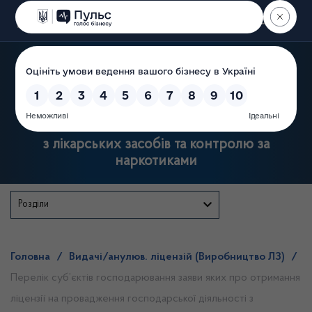
Пошук
Державна служба України
з лікарських засобів та контролю за
наркотиками
Розділи
Головна
/
Видачі/анулюв. ліцензій (Виробництво ЛЗ)
/
Перелік суб’єктів господарювання заяви яких про отримання
ліцензії на провадження господарської діяльності з