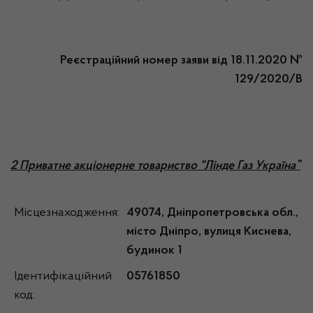
Реєстраційний номер заяви від 18.11.2020 №
129/2020/В
2 Приватне акціонерне товариство “Лінде Газ Україна”
Місцезнаходження:
49074, Дніпропетровська обл.,
місто Дніпро, вулиця Киснева,
будинок 1
Ідентифікаційний
05761850
код: