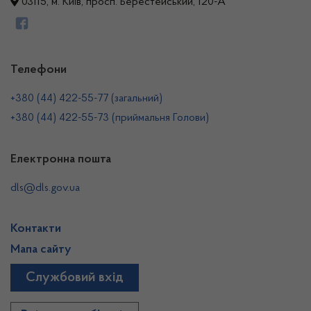
03115, м. Київ, просп. Берестейський, 120-А
Телефони
+380 (44) 422-55-77 (загальний)
+380 (44) 422-55-73 (приймальня Голови)
Електронна пошта
dls@dls.gov.ua
Контакти
Мапа сайту
Службовий вхід