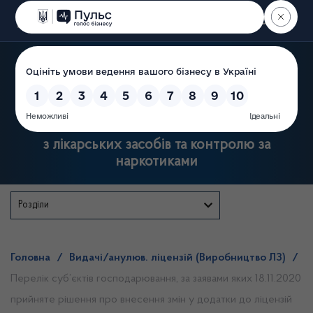
Пошук
Державна служба України
з лікарських засобів та контролю за
наркотиками
Розділи
Головна
/
Видачі/анулюв. ліцензій (Виробництво ЛЗ)
/
Перелік суб’єктів господарювання, за заявами яких 18.11.2020
прийняте рішення про внесення змін у додатки до ліцензій