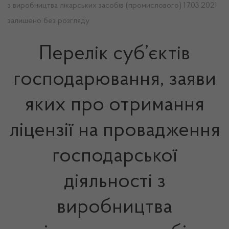
з виробництва лікарських засобів (промислового) 17.03.2021
залишено без розгляду
Перелік суб’єктів
господарювання, заяви
яких про отримання
ліцензії на провадження
господарської
діяльності з
виробництва