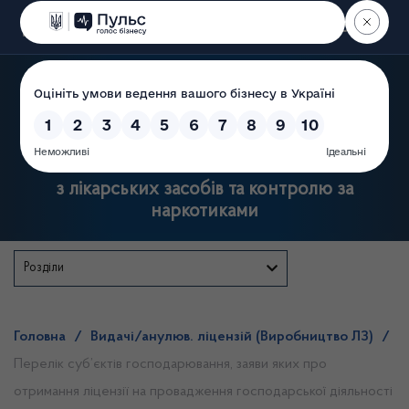
Пошук
Державна служба України
з лікарських засобів та контролю за
наркотиками
Розділи
Головна
/
Видачі/анулюв. ліцензій (Виробництво ЛЗ)
/
Перелік суб’єктів господарювання, заяви яких про
отримання ліцензії на провадження господарської діяльності