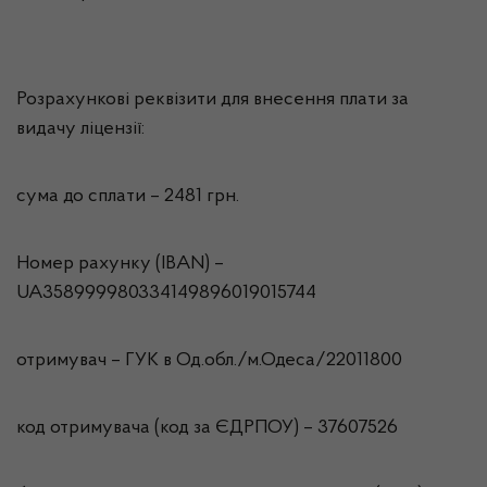
Розрахункові реквізити для внесення плати за
видачу ліцензії:
сума до сплати – 2481 грн.
Номер рахунку (IBAN) –
UA358999980334149896019015744
отримувач – ГУК в Од.обл./м.Одеса/22011800
код отримувача (код за ЄДРПОУ) – 37607526