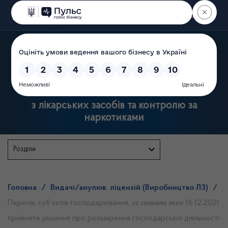
Пошук
Державна служба України
з лікарських засобів та контролю за
наркотиками
Розділи
Головна
/
Видачі/анулюв. ліцензій (Виробництво ЛЗ)
/
Перелік суб’єктів господарювання, за заявами яких 16.12.2021
прийняте рішення про розширення господарської діяльності