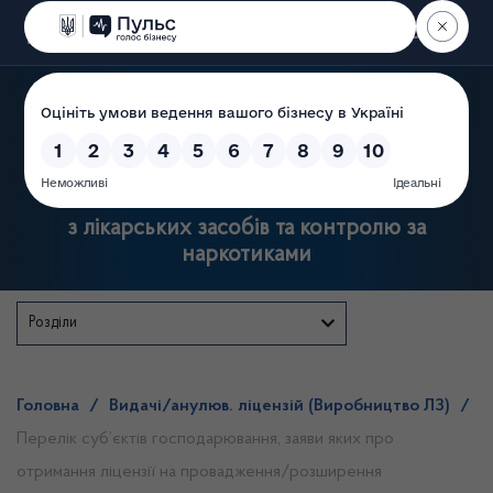
Пошук
Державна служба України
з лікарських засобів та контролю за
наркотиками
Розділи
Головна
/
Видачі/анулюв. ліцензій (Виробництво ЛЗ)
/
Перелік суб’єктів господарювання, заяви яких про
отримання ліцензії на провадження/розширення