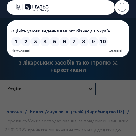
Пошук
Державна служба України
з лікарських засобів та контролю за
наркотиками
Розділи
Головна
/
Видачі/анулюв. ліцензій (Виробництво ЛЗ)
/
Перелік суб’єктів господарювання, за повідомленнями яких
24.01.2022 прийняте рішення внести зміни у додатки до