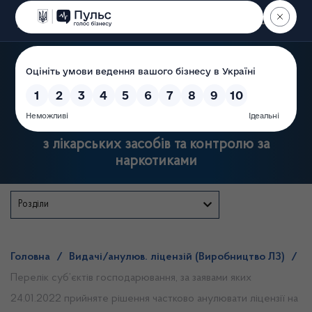
Пошук
Державна служба України
з лікарських засобів та контролю за
наркотиками
Розділи
Головна
/
Видачі/анулюв. ліцензій (Виробництво ЛЗ)
/
Перелік суб’єктів господарювання, за заявами яких
24.01.2022 прийняте рішення частково анулювати ліцензії на