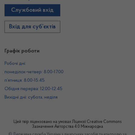
Службовий вхід
Вхід для суб’єктів
Графік роботи
Робочі дні:
понеділок-четвер: 8.00-17.00
п’ятниця: 8.00-15.45
Обідня перерва: 12.00-12.45
Вихідні дні: субота, неділя
Цей твір ліцензовано на умовах
Ліцензії Creative Commons
Зазначення Авторства 4.0 Міжнародна
© Державна служба України з лікарських засобів та контролю за