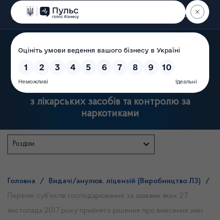
Пошук
Державна служба України
з лікарських засобів та контролю за
наркотиками
Розділи
Головна
/
Видачі/анулюв. ліцензій (Виробництво ЛЗ)
/
Перелік суб'єктів господарювання, за заявами яких 27
листопада 2017 року прийнято рішення про внесення змін