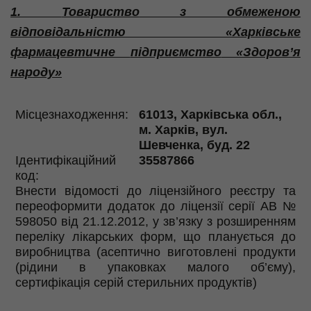
1.
Товариство
з
обмеженою
відповідальністю
«
Харківське
фармацевтичне
підприємство
«
Здоров’я
народу»
Місцезнаходження
:
61013,
Харківська
обл.,
м.
Харків
,
вул
.
Шевченка
, буд. 22
Ідентифікаційний
35587866
код:
Внести
відомості
до
ліцензійного
реєстру
та
переоформити
додаток
до
ліцензії
серії
АВ №
598050
від
21.12.2012
, у
зв’язку
з
розширенням
переліку
лікарських
форм,
що
планується
до
виробництва
(
асептично
виготовлені
продукти
(
рідини
в упаковках малого
об’єму
),
сертифікація
серій
стерильних
продуктів
)