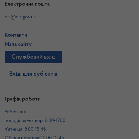
Електронна пошта
dls@dls.gov.ua
Контакти
Мапа сайту
Службовий вхід
Вхід для суб’єктів
Графік роботи
Робочі дні:
понеділок-четвер: 8.00-17.00
п’ятниця: 8.00-15.45
Обідня перерва: 12.00-12.45