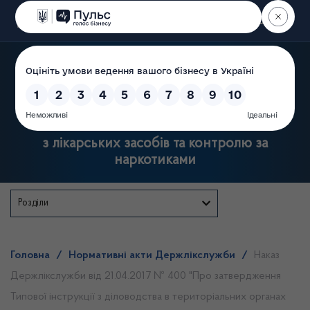
Пошук
Державна служба України
з лікарських засобів та контролю за
наркотиками
Розділи
Головна
/
Нормативні акти Держлікслужби
/
Наказ
Держлікслужби від 21.04.2017 № 400 "Про затвердження
Типової інструкції з діловодства в територіальних органах