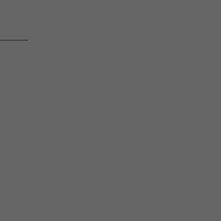
_______