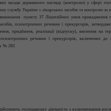
вні засади державного нагляду (контролю) у сфері госп
вну службу України з лікарських засобів та контролю за
 виконання
пункту 37 Ліцензійних умов провадження го
асобів, психотропних речовин і прекурсорів, затвердже
ення, придбання, реалізації (відпуску), ввезення на те
 психотропних речовин і прекурсорів, включених до з
ку № 282
і здійснюють господарську діяльність з культивування ро