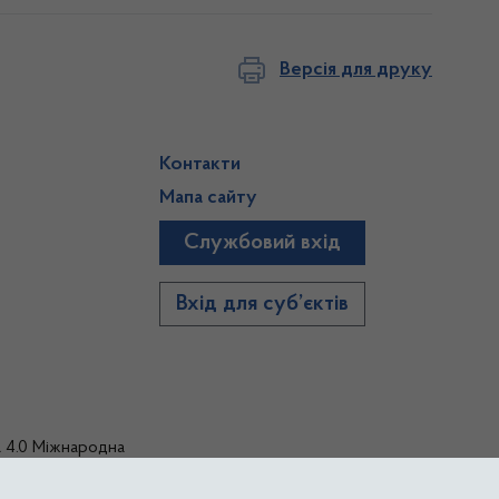
Версія для друку
Контакти
Мапа сайту
Службовий вхід
)
Вхід для суб’єктів
а 4.0 Міжнародна
тиками