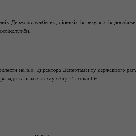
анів Держлікслужби від ліцензіатів результатів дослідж
ержлікслужби.
окласти на в.о. директора Департаменту державного рег
ротидії їх незаконному обігу Стасюка І.Є.