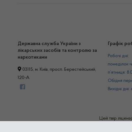
Державна служба України з
Графік ро
лікарських засобів та контролю за
Робочі дні:
наркотиками
понеділок-ч
03115, м. Київ, просп. Берестейський,
п’ятниця: 8.
120-А
Обідня пере
Вихідні дні:
Цей твір ліценз
© Дер