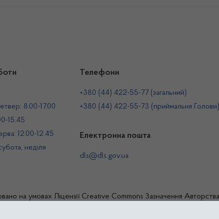
боти
Телефони
+380 (44) 422-55-77 (загальний)
етвер: 8.00-17.00
+380 (44) 422-55-73 (приймальня Голови
00-15.45
рва: 12.00-12.45
Електронна пошта
 субота, неділя
dls@dls.gov.ua
овано на умовах
Ліцензії Creative Commons Зазначення Авторств
жавна служба України з лікарських засобів та контролю за нарко