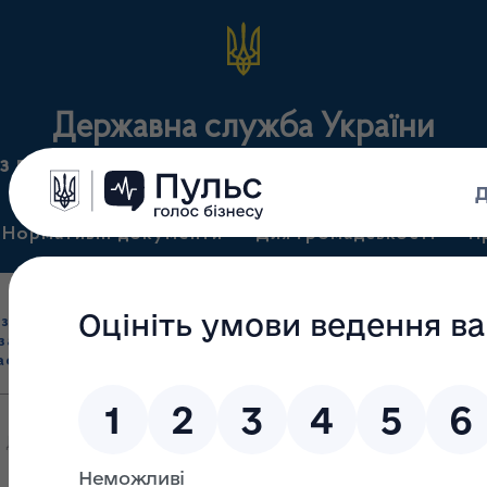
Державна служба України
з лікарських засобів та контролю за наркотикам
Нормативні документи
Для громадськості
П
Ліцензування
здрібна торгівля
Державний
виробництва лікарс
засобами, імпорт
нагляд
засобів, крові т
асобів (крім АФІ)
(контроль)
сертифікація
 Держлікслужби від 28.07.2017 № 743 " Про участь у відборі зразк