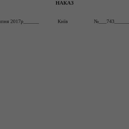
НАКАЗ
ипня 2017р______
Київ
№___743_____