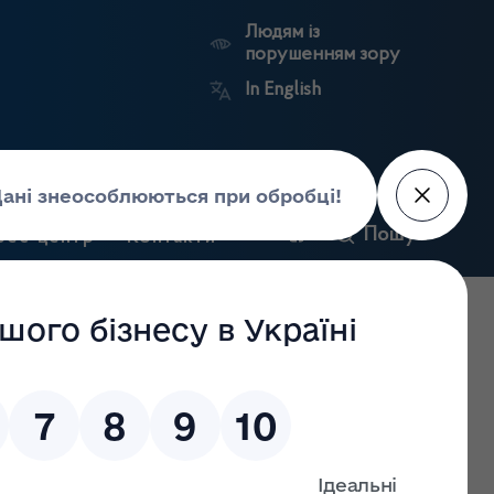
Людям із
порушенням зору
In English
и
Пошук
рес-центр
Контакти
Антикорупційний
ьких
Ринковий
Державні
портал
а
нагляд
реєстри
Держлікслужби
ів"