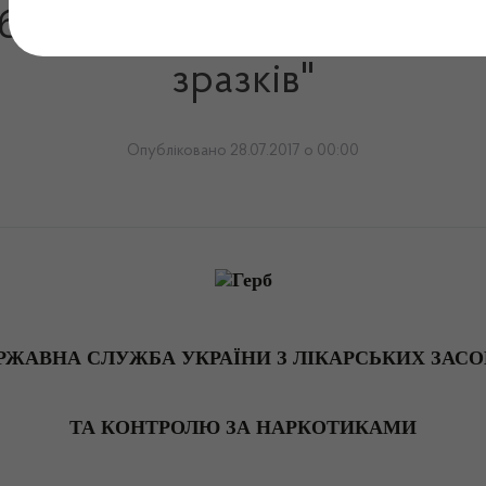
и від 28.07.2017 № 743 " П
зразків"
Опубліковано 28.07.2017 о 00:00
РЖАВНА СЛУЖБА УКРАЇНИ З ЛІКАРСЬКИХ ЗАСО
ТА КОНТРОЛЮ ЗА НАРКОТИКАМИ