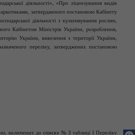
одарської діяльності», «Про ліцензування видів
 наркотиками, затвердженого постановою Кабінету
сподарської діяльності з культивування рослин,
ного Кабінетом Міністрів України, розроблення,
риторію України, вивезення з території України,
азначеного переліку, затверджених постановою
слин, включених до
списку № 3
таблиці I Переліку