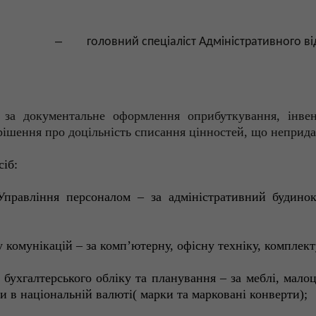
–
головний
спеціалі
ст
Адміністративного
ві
ь за документальне оформлення оприбуткування, інвен
рішення про доцільність списання цінностей, що неприд
сіб:
Управління персоналом – за адміністративний будино
 комунікацій – за комп’ютерну, офісну техніку, комплект
 бухгалтерського обліку та планування – за меблі, мало
 в національній валюті( марки та марковані конверти);