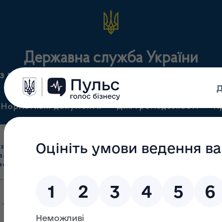
Державна служба України
з лікарських засобів та контролю за наркотикам
Нормативні документи
Для громадськості
П
Ліцензування
здрібна торгівля
Державний
виробництва лікарс
засобами, імпорт
нагляд
засобів, крові т
асобів (крім АФІ)
(контроль)
сертифікація
 Держлікслужби від 29.07.2016 № 42 "Про створення постійно дію