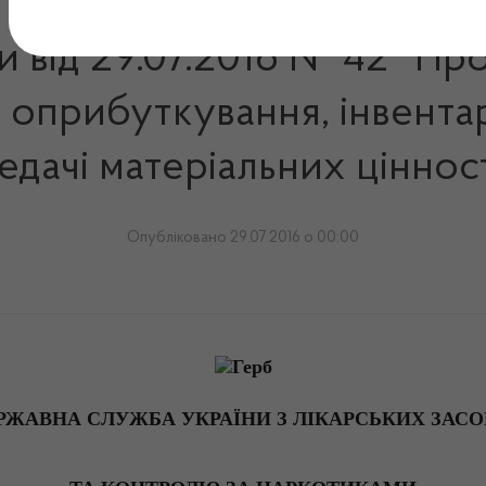
 від 29.07.2016 № 42 "Пр
о оприбуткування, інвентар
едачі матеріальних ціннос
Опубліковано 29.07.2016 о 00:00
РЖАВНА СЛУЖБА УКРАЇНИ З ЛІКАРСЬКИХ ЗАСО