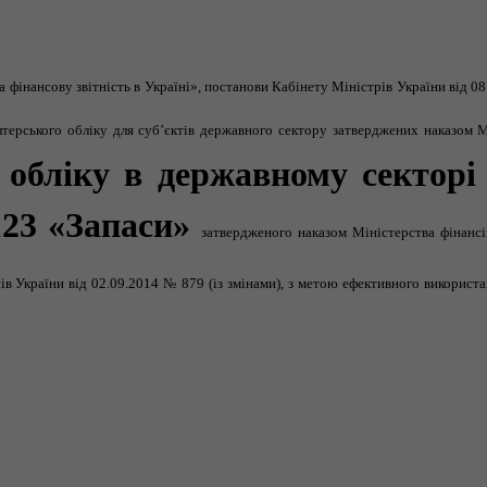
 фінансову звітність в Україні», постанови Кабінету Міністрів України від 08
терського обліку для суб’єктів державного сектору
затверджених наказом М
 обліку в державному секторі 
123 «Запаси»
затвердженого наказом Міністерства фінансі
сів України від 02.09.2014 № 879 (із змінами), з метою ефективного використ