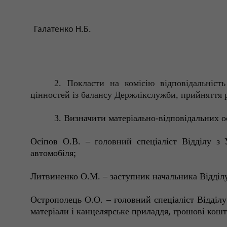
Галатенко Н.Б.
2. Покласти на комісію відповідальніст
цінностей із балансу
Держлікслужби
, прийняття 
3. Визначити матеріально-відповідальних о
Осіпов О.В. – головний спеціаліст Відділу з 
автомобіля;
Литвиненко О.М. – заступник начальника Відділу
Острополець О.О. – головний спеціаліст Відділу
матеріали і канцелярське приладдя,
г
рошові кошти