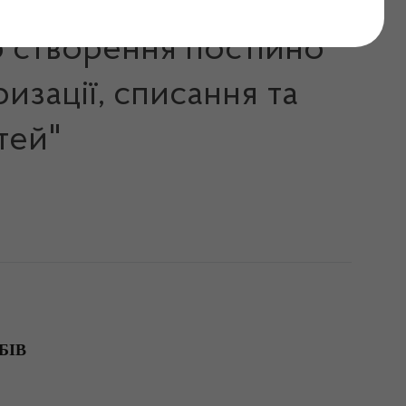
о створення постійно
изації, списання та
тей"
БІВ