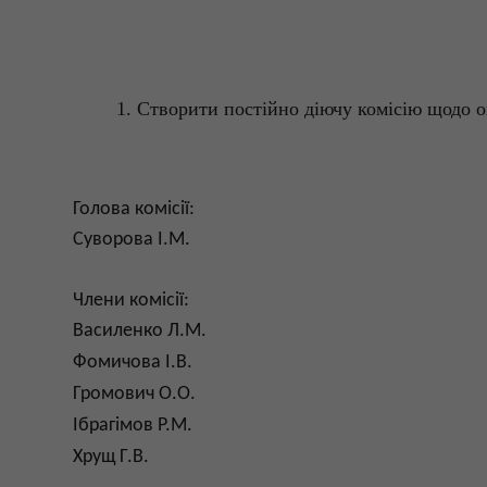
1. Створити постійно діючу комісію щодо о
Голова
комі
с
ії
:
Суворова
І.
М.
Члени
комі
с
ії
:
Василенко Л.М.
Фомичова
І.
В.
Громович О.О.
Ібрагімов Р.М.
Хрущ Г.В.