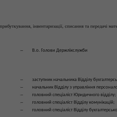
прибуткування, інвентаризації, списання та передачі мат
–
В.о
.
Голови
Держлікслужби
–
заступник начальника
В
ідділу
бухгалтерс
–
начальник
В
ідділу
з
управління
персонал
–
головний
спеціалі
ст
Юридичного
відділу
;
–
головний
спеціаліст
В
ідділу
комунікацій
;
–
головний
спеціаліст
В
ідділу
бухгалтерськ