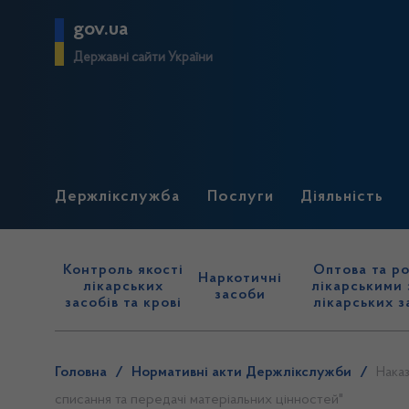
gov.ua
Державні сайти України
Держлікслужба
Послуги
Діяльність
Контроль якості
Оптова та ро
Наркотичні
лікарських
лікарськими 
засоби
засобів та крові
лікарських з
Головна
/
Нормативні акти Держлікслужби
/
Наказ
списання та передачі матеріальних цінностей"