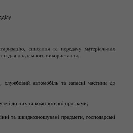
дділу
таризацію, списання та передачу матеріальних
атні для подальшого використання.
к, службовий автомобіль та запасні частини до
уючі до них та комп’ютерні програми;
цінні та швидкозношувані предмети, господарські