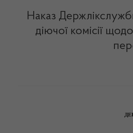
Наказ Держлікслужби
діючої комісії щод
пер
ДЕ