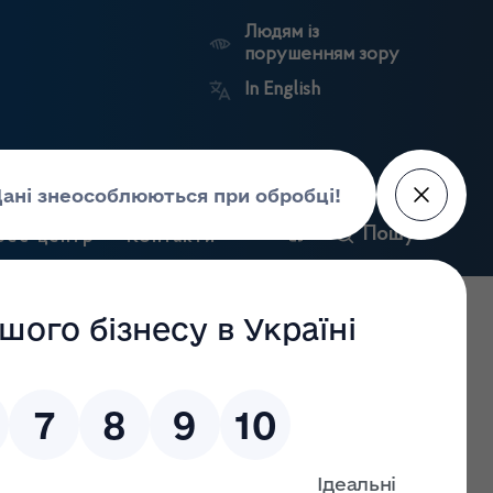
Людям із
порушенням зору
In English
и
Пошук
рес-центр
Контакти
Антикорупційний
ьких
Ринковий
Державні
портал
а
нагляд
реєстри
Держлікслужби
чої комісії щодо оприбуткування, інвентаризації,