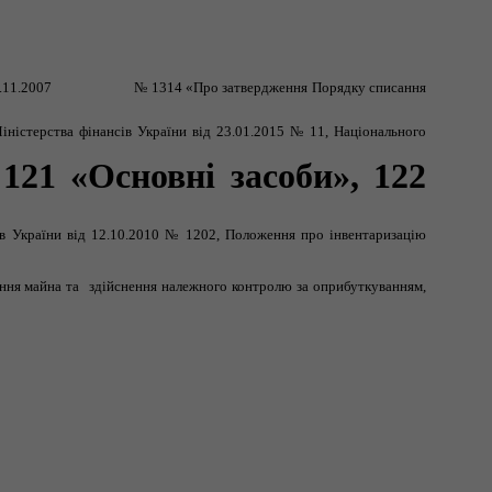
.11.2007
№ 1314 «Про затвердження Порядку списання
іністерства фінансів України від 23.01.2015 № 11, Національного
121 «Основні засоби», 122
в України від 12.10.2010 № 1202,
Положення про інвентаризацію
ання майна та
здійснення належного контролю за оприбуткуванням,