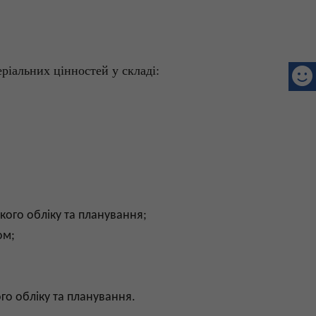
еріальних цінностей у складі:
ького
обліку
та
планування
;
ом;
ого
обліку
та
планування
.