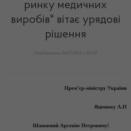
ринку медичних
виробів" вітає урядові
рішення
Опубліковано 04.07.2014 о 00:00
Прем
’єр-міністру
України
Яценюку
А.
П
Шановний
Арсенію
Петровичу!