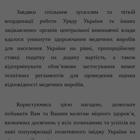
Завдяки
спільним
зусиллям
та
чіткій
координації
роботи
Уряду
України
та
інших
зацікавлених
органів
центральної
виконавчої
влади
вдалося
уникнути
здорожчання
медичних
виробів
для
населення
України
на
р
івні
,
пропорційному
ставці
податку
на
додану
вартість
, а
також
відтермінувати
обов’язкове
застосування
вимог
технічних
регламентів
для
проведення
оцінки
відповідності
медичних
виробів
.
Користуючись
цією
нагодою
, дозвольте
побажати
Вам та Вашим
колегам
міцного
здоров’я
,
визначних
досягнень
у
всіх
починаннях
та
успіхів
на
ниві
популяризації
позитивного
іміджу
України
на