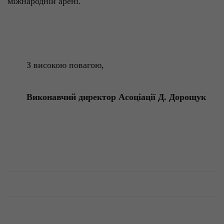
міжнародній
арені
.
З
високою
повагою
,
Виконавчий
директор
Асоціації
Д.
Дорощук