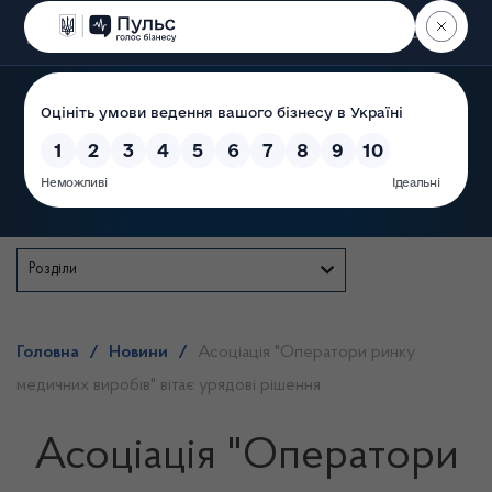
Пошук
Державна служба
Розділи
Головна
/
Новини
/
Асоціація "Оператори ринку
медичних виробів" вітає урядові рішення
Асоціація "Оператори