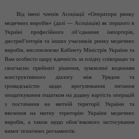
Від
імені
членів
Асоціації
«
Оператори
ринку
медичних
виробів
» (
далі
—
Асоціація
) як
першого
в
Україні
професійного
об’єднання
імпортерів
,
дистриб’юторів
та
інших
учасників
ринку
медичних
виробів
,
висловлюємо
Кабінету
Міні
стр
ів
України
та
Вам
особисто
щиру
вдячність
за
плідну
співпрацю
та
своєчасно
прийняті
р
ішення
,
зумовлені
веденням
конструктивного
діалогу
між
Урядом та
громадськістю
щодо
врегулювання
питання
оподаткування
податком
на
додану
вартість
операцій
з
постачання
на
митній
території
України
та
ввезення
на
митну
територію
України
медичних
виробів
, а
також
щодо
обов’язкового
застосування
вимог
технічних
регламентів
.