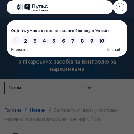
Пошук
Державна служба України
з лікарських засобів та контролю за
наркотиками
Розділи
Головна
/
Новини
/
Безпека та стійкість у постачанні
медичних товарів: міжнародний семінар у Празі