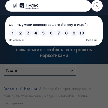
Пошук
Державна служба України
з лікарських засобів та контролю за
наркотиками
Розділи
Головна
/
Новини
/
Боротьба з сірим імпортом та
фальсифікатом на ринку медичних виробів – виклик
сьогодення…