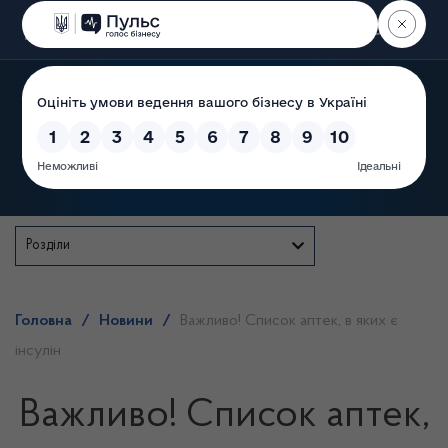
Пошук
Державна служба
Розділи
Головна
/
Новини
/
Важливо! Список аптек, в яких є
інсулін
Важливо! Список аптек,