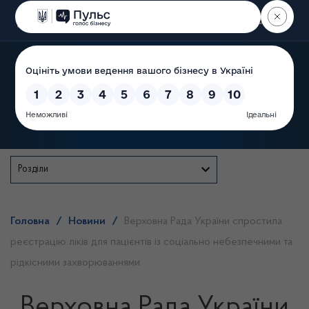
Пошук
Державна служба
Розділи
Головна
/
Новини
/
Верховна Рада України спростила
реєстрацію ліків для пацієнтів із соціально небезпечними та
рідкісними захворюваннями
Верховна Рада України