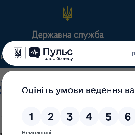
Державна служба
Нормативні документи
Для громадськості
П
Ліцензування
здрібна торгівля
Державний
виробництва лікарс
засобами, імпорт
нагляд
засобів, крові т
асобів (крім АФІ)
(контроль)
сертифікація
 та уповноважених осіб суб'єктів господарювання