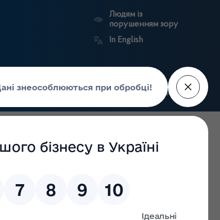
Людям із
порушенням зору
In English
Пошук
рес-центр
Контакти
Антикорупційний
ьких
Ринковий
Державні
портал
а
нагляд
реєстри
Держлікслужби