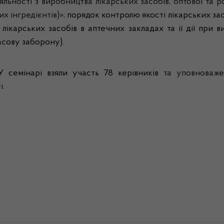
льності з виробництва лікарських засобів, оптової та ро
х інгредієнтів)»;
порядок контролю якості лікарських засо
 лікарських засобів в аптечних закладах та
ії
дії при в
асову заборону).
У семінарі взяли участь 78 керівників
та уповноваже
і.