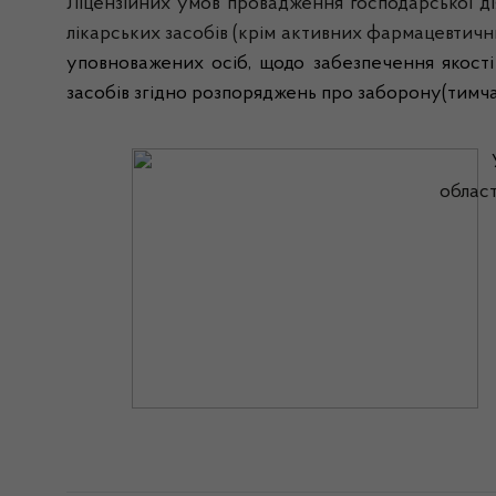
Ліцензійних умов провадження господарської дія
лікарських засобів (крім активних фармацевтични
уповноважених осіб, щодо забезпечення якості
засобів згідно розпоряджень про заборону(тимч
област