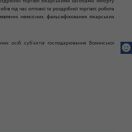
здрібної торгівлі лікарськими засобами, імпорту
бів під час оптової та роздрібної торгівлі; робота
иявленні неякісних, фальсифікованих лікарських
них осіб суб’єктів господарювання Волинської