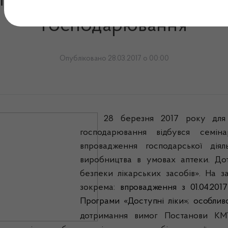
ля керівників та уповноваж
господарювання
Опубліковано 28.03.2017 о 00:00
28 березня 2017 року для 
господарювання відбувся семі
впровадження господарської діял
виробництва в умовах аптеки. До
безпеки лікарських засобів». На з
зокрема:
впровадження з 01.04.201
Програми «Доступні ліки»;
особливо
дотримання вимог Постанови КМУ 