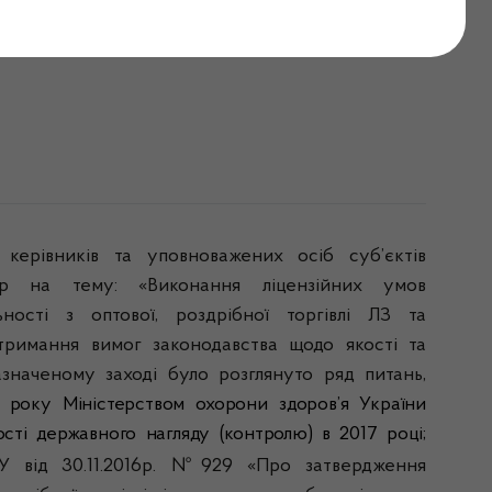
ених осіб суб'єктів
керівників та уповноважених осіб суб’єктів
нар на тему: «
Виконання ліцензійних умов
ьності з оптової, роздрібної торгівлі ЛЗ та
тримання вимог законодавства щодо якості та
азначеному заході було розглянуто ряд питань,
7 року Міністерством охорони
здоров
’
я України
сті державного нагляду (контролю) в 2017 році;
від 30.11.2016р.
№929 «Про затвердження