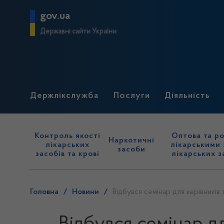
gov.ua
Державні сайти України
Держлікслужба
Послуги
Діяльність
Контроль якості
Оптова та ро
Наркотичні
лікарських
лікарськими 
засоби
засобів та крові
лікарських з
Головна
/
Новини
/
Відбувся семінар для керівників