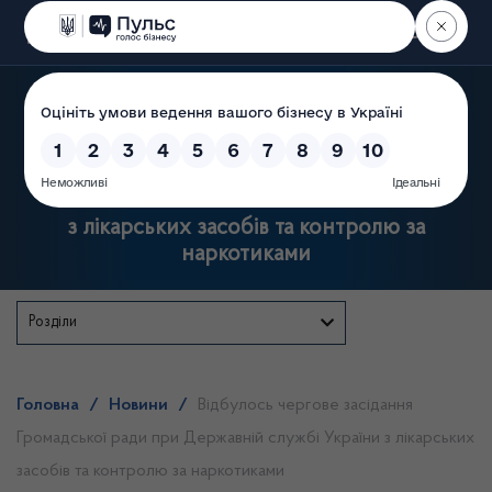
Пошук
Державна служба України
з лікарських засобів та контролю за
наркотиками
Розділи
Головна
/
Новини
/
Відбулось чергове засідання
Громадської ради при Державній службі України з лікарських
засобів та контролю за наркотиками