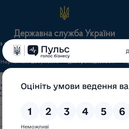
Державна служба України
з лікарських засобів та контролю за наркотикам
Нормативні документи
Для громадськості
П
Ліцензування
здрібна торгівля
Державний
виробництва лікарс
засобами, імпорт
нагляд
засобів, крові т
асобів (крім АФІ)
(контроль)
сертифікація
ії з контролю якості лікарських засобів та медичної продукції, 
ькій області