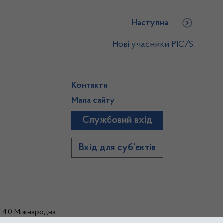
Наступна
Нові учасники PIC/S
Контакти
Мапа сайту
Службовий вхід
)
Вхід для суб’єктів
а 4.0 Міжнародна