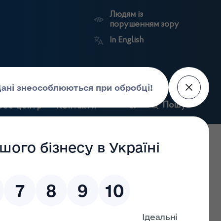
Людям із
порушенням зору
In English
и
Пошук
рес-центр
Контакти
Антикорупційний
ьких
Ринковий
Державні
портал
а
нагляд
реєстри
Держлікслужби
яка є структурним підрозділом Державної служби з