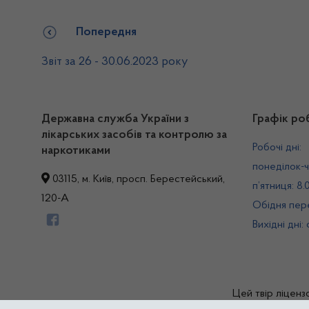
Попередня
Звіт за 26 - 30.06.2023 року
Державна служба України з
Графік ро
лікарських засобів та контролю за
Робочі дні:
наркотиками
понеділок-ч
03115, м. Київ, просп. Берестейський,
п’ятниця: 8.
120-А
Обідня пере
Вихідні дні:
Цей твір ліценз