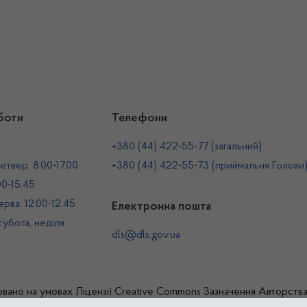
боти
Телефони
+380 (44) 422-55-77 (загальний)
етвер: 8.00-17.00
+380 (44) 422-55-73 (приймальня Голови
00-15.45
рва: 12.00-12.45
Електронна пошта
 субота, неділя
dls@dls.gov.ua
овано на умовах
Ліцензії Creative Commons Зазначення Авторств