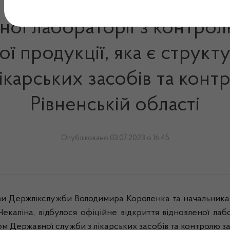
ної лабораторії з контрол
ої продукції, яка є струк
ікарських засобів та конт
Рівненській області
Опубліковано 03.07.2023 о 16:45
ви Держлікслужби Володимира Короленка та начальника 
аліна, відбулося офіційне відкриття відновленої лабор
ом Державної служби з лікарських засобів та контролю за