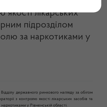
ю якості лікарських
турним підрозділом
ролю за наркотиками у
Відділу державного ринкового нагляду за обігом
аторії з контролю якості лікарських засобів та
 наркотиками у Рівненській області.