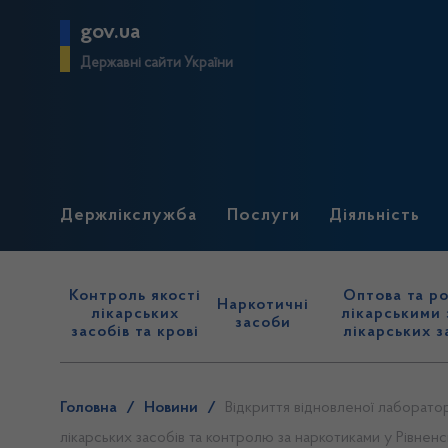
gov.ua
Державні сайти України
Держлікслужба
Послуги
Діяльність
Контроль якості
Оптова та ро
Наркотичні
лікарських
лікарськими 
засоби
засобів та крові
лікарських з
Головна
/
Новини
/
Відкриття відновленої лаборатор
лікарських засобів та контролю за наркотиками у Рівненс