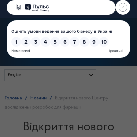
Пошук
Державна служба
Розділи
Головна
/
Новини
/
Відкриття нового Центру
досліджень і розробок для фармації
Відкриття нового