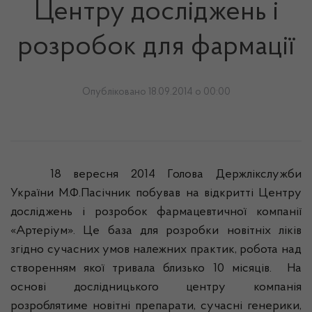
Центру досліджень і
розробок для фармації
Опубліковано 18.09.2014 о 00:00
18
вересня
2014 Голова
Держлікслужби
України
М.Ф.Пасічник
побував
на
відкритті
Центру
досл
іджень
і
розробок
фармацевтичної
компанії
«
Артеріум
».
Це
база для
розробки
новітніх
ліків
згідно
сучасних
умов
належних
практик, робота над
створенням
якої
тривала
близько
10
місяців
.
На
основі
досл
ідницького
центру
компанія
розроблятиме
новітні
препарати
,
сучасні
генерики
,