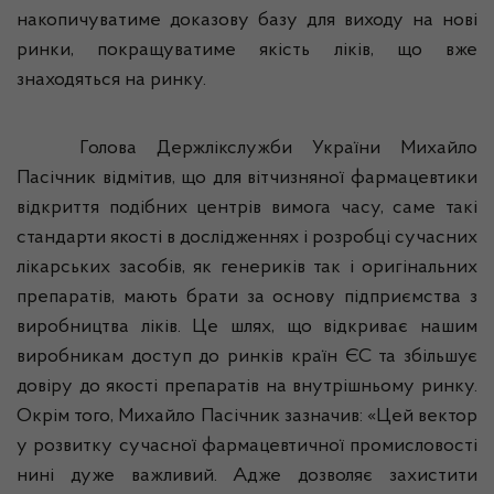
накопичуватиме
доказову
базу для
виходу
на
нові
ринки,
покращуватиме
якість
ліків
,
що
вже
знаходяться
на ринку.
Голова
Держлікслужби
України
Михайло
Пасічник
відмітив
,
що
для
вітчизняної
фармацевтики
відкриття
подібних
центрів
вимога
часу,
саме
такі
стандарти
якості
в
досл
ідженнях
і
розробці
сучасних
лікарських
засобів
, як
генериків
так і
оригінальних
препаратів
,
мають
брати
за основу
підприємства
з
виробництва
ліків
.
Це
шлях,
що
відкриває
нашим
виробникам
доступ до
ринків
країн
ЄС
та
збільшує
довіру
до
якості
препаратів
на
внутрішньому
ринку.
Окр
ім
того, Михайло
Пасічник
зазначив
: «
Цей
вектор
у
розвитку
сучасної
фармацевтичної
промисловості
нині
дуже
важливий
.
Адже
дозволяє
захистити