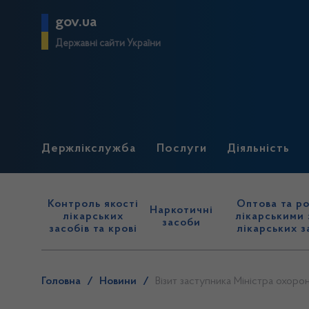
gov.ua
Державні сайти України
Держлікслужба
Послуги
Діяльність
Контроль якості
Оптова та ро
Наркотичні
лікарських
лікарськими 
засоби
засобів та крові
лікарських з
Головна
/
Новини
/
Візит заступника Міністра охор