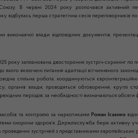
Союзу. В червні 2024 року розпочався активний пе
оку відбулась перша стратегічна сесія переговорників по
ми виконавчої влади відповідних документів, презента
025 року запланована двостороння зустріч-скринінг по п
до якого включені питання адаптації вітчизняного законо
відна спільна робота: координуються євроінтеграційн
су, органів влади; проводяться обговорення, круглі с
рехідних періодів; за необхідності визначаються обсяги
 засобів та контролю за наркотиками
Роман Ісаєнко
відз
истеми охорони здоров’я. Держлікслужба бере активну уча
 та проведенні зустрічей з представниками європейських 