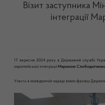
Візит заступника Мі
інтеграції М
17 вересня 2024 року в Державній службі Украї
європейської інтеграції
Мариною Слободніченк
Участь в міжвідомчій нараді взяли фахівці Держл