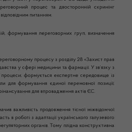
реговорний процес та двосторонній скринінг
 відповідним питанням.
цій, формування переговорних груп, визначення
ереговорному процесу з розділу 28 «Захист прав
давства у сфері медицини та фармації. У зв’язку з
і процеси; формується експертне середовище із
толи для формування єдиної перемовної позиції;
 фінансування для впровадження актів ЄС.
начив важливість продовження тісної міжвідомчої
сть в роботі з адаптації українського галузевого
регуляторних органів. Тому плідна конструктивна