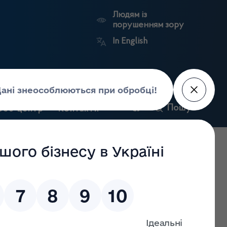
Людям із
порушенням зору
In English
и
Пошук
рес-центр
Контакти
Антикорупційний
ьких
Ринковий
Державні
портал
а
нагляд
реєстри
Держлікслужби
енко до Держлікслужби