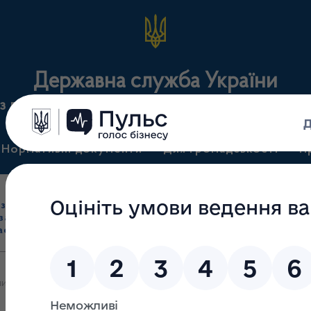
Державна служба України
з лікарських засобів та контролю за наркотикам
Нормативні документи
Для громадськості
П
Ліцензування
здрібна торгівля
Державний
виробництва лікарс
засобами, імпорт
нагляд
засобів, крові т
асобів (крім АФІ)
(контроль)
сертифікація
они здоров’я з питань європейської інтеграції Марини Слободніч