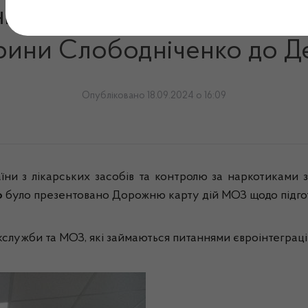
ністра охорони здоров’я з
арини Слободніченко до 
Опубліковано 18.09.2024 о 16:09
ни з лікарських засобів та контролю за наркотиками 
о
було презентовано Дорожню карту дій МОЗ щодо підгот
ікслужби та МОЗ, які займаються питаннями євроінтеграці