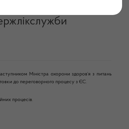
 питань європейської
Держлікслужби
заступником Міністра охорони здоров’я з питань
овки до переговорного процесу з ЄС.
йних процесів.