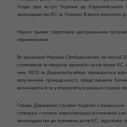
Угоди про вступ України до Європейського 
законодавства ЄС та України. В липні минулого р
Наразі триває підготовка центральними органа
перемовників.
Як зазначила Марина Слободніченко, на лютий 2
споживачів та охорона здоров’я» актів права ЄС, 
чим, МОЗ та Держлікслужбою проводиться відпо
залученням громадськості, представників бізне
визначаються та узгоджуються реальні строки пе
Голова Державної служби України з лікарських
співпраці з питань євроінтеграції вітчизняної с
законодавства до положень актів ЄС, підготовці