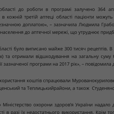
ласті до роботи в програмі залучено 364 апте
в кожній третій аптеці області пацієнти можуть
незначною доплатою», – зазначила Людмила
Граб
 населення до аптечної мережі, що утруднює придб
ласті було виписано майже 300 тисяч рецептів. В 
х) та отримали відшкодування на загальну суму 
ції зазначеної програми на 2017 рік», – повідомила
використання коштів спрацювали
Мурованокурилов
щенський
та
Теплицькийрайони
, а також
Студенян
ністерство охорони здоров’я України надало до
і в разі їх недостатнього використання. Крім тог