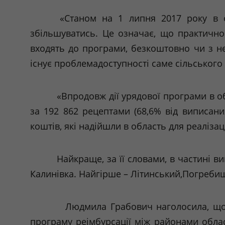
«Станом на 1 липня 2017 року в об
збільшуватись. Це означає, що практично 
входять до програми, безкоштовно чи з 
існує
проблемадоступності
саме сільського
«Впродовж дії урядової програми в об
за 192 862 рецептами (68,6% від виписани
коштів, які надійшли в область для реаліза
Найкраще, за її словами, в частині 
Калинівка. Найгірше –
Літинський
,
Погреби
Людмила Грабович наголосила, що Мі
програму
реімбурсації
між районами област