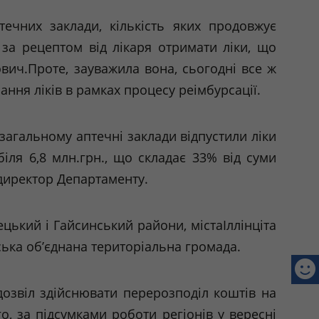
чних заклади, кількість яких продовжує
 за рецептом від лікаря отримати ліки, що
ович.Проте
, зауважила вона, сьогодні все ж
ання ліків в рамках процесу
реімбурсації
.
загальному аптечні заклади відпустили ліки
біля 6,8
млн.грн
., що складає 33% від суми
 директор Департаменту.
ецький
і Гайсинський райони,
містаІллінціта
ська
об’єднана територіальна громада.
звіл здійснювати перерозподіл коштів на
о, за підсумками роботи регіонів у вересні