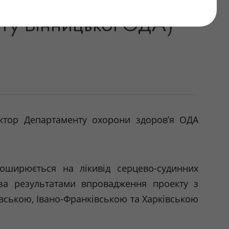
 Україні у реалізації
йту Вінницької ОДА)
ректор Департаменту охорони здоров’я ОДА
 поширюється на
лікивід
серцево-судинних
 за результатами впровадження проекту з
овською, Івано-Франківською та Харківською