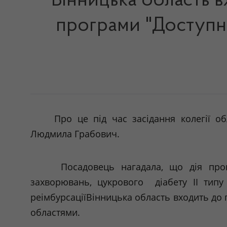
Вінницька область вх
програми "Доступні
Про це під час засідання колегії о
Людмила Грабович.
Посадовець нагадала, що дія прог
захворювань, цукрового діабету ІІ типу
реімбурсаціїВінницька
область входить до 
областями.