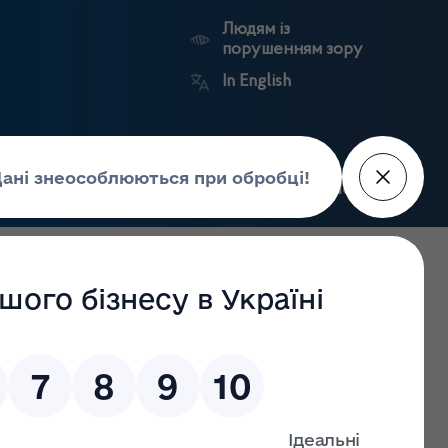
Людям із
порушенням зору
In English
Пошук
рес-центр
Контакти
Антикорупційний
ьких
Ринковий
Державні
портал
а
нагляд
реєстри
Держлікслужби
 матеріалами сайту Вінницької ОДА)