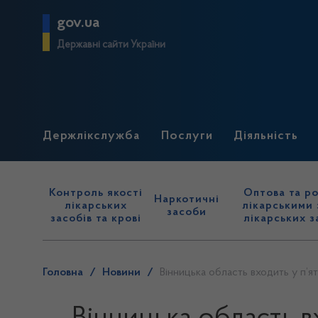
gov.ua
Державні сайти України
Держлікслужба
Послуги
Діяльність
Контроль якості
Оптова та ро
Наркотичні
лікарських
лікарськими 
засоби
засобів та крові
лікарських з
Головна
/
Новини
/
Вінницька область входить у п’ят