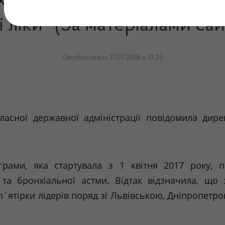
одить у п’ятірку лідерів по
 ліки" (За матеріалами са
Опубліковано 17.07.2018 о 13:25
бласної державної адміністрації повідомила ди
рами, яка стартувала з 1 квітня 2017 року,
 та бронхіальної астми. Відтак відзначила, що
п`ятірки лідерів поряд зі Львівською, Дніпропетр