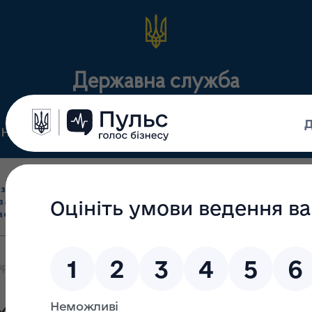
Державна служба
Нормативні документи
Для громадськості
П
Ліцензування
здрібна торгівля
Державний
виробництва лікарс
засобами, імпорт
нагляд
засобів, крові т
асобів (крім АФІ)
(контроль)
сертифікація
ірку лідерів по Україні у реалізації програми "Доступні ліки" (За