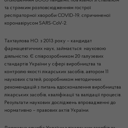
оголошенням ВООЗ пандемії, пов’язаної зі спалахом
та стрімким розповсюдженням гострої
респіраторної хвороби COVID-19, спричиненої
коронавірусом SARS-CoV-2.
Тахтаулова Н.О. з 2013 року – кандидат
фармацевтичних наук, займається науковою
діяльністю. Є співрозробником 20 галузевих
стандартів України у сфері виробництва та
контролю якості лікарських засобів, автором 11
наукових статей, розробником методичних
рекомендацій з питань вдосконалення виробництва
лікарських засобів, кваліфікації та валідації процесів.
Результати наукових досліджень впровадженні до
нормативно – правових актів України.