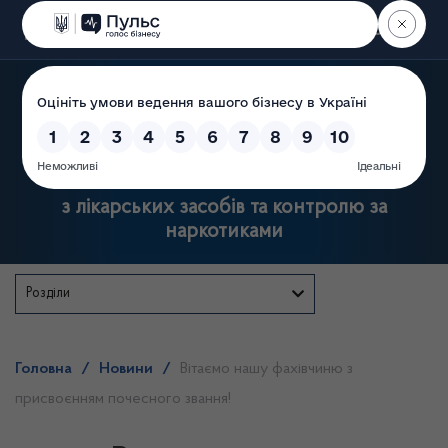
Пошук
Державна служба України
з лікарських засобів та контролю за
наркотиками
Розділи
Головна
/
Новини
/
Вітаємо нашу фахівчиню з
присвоєнням почесного звання!