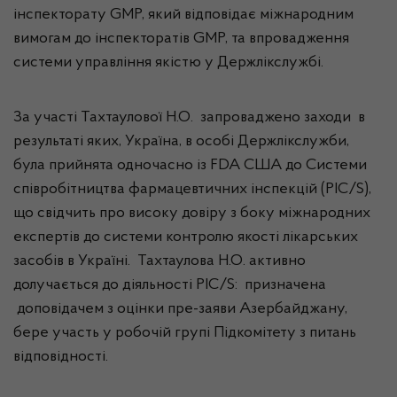
інспекторату GMP, який відповідає міжнародним
вимогам до інспекторатів GMP, та впровадження
системи управління якістю у Держлікслужбі.
За участі Тахтаулової Н.О. запроваджено заходи в
результаті яких, Україна, в особі Держлікслужби,
була прийнята одночасно із FDA США до Системи
співробітництва фармацевтичних інспекцій (PIC/S),
що свідчить про високу довіру з боку міжнародних
експертів до системи контролю якості лікарських
засобів в Україні. Тахтаулова Н.О. активно
долучається до діяльності PIC/S: призначена
доповідачем з оцінки пре-заяви Азербайджану,
бере участь у робочій групі Підкомітету з питань
відповідності.