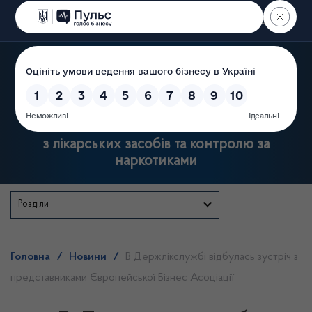
Пошук
Державна служба України
з лікарських засобів та контролю за
наркотиками
Розділи
Головна
/
Новини
/
В Держлікслужбі відбулась зустріч з
представниками Європейської Бізнес Асоціації