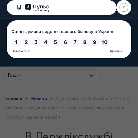
Пошук
Державна служба
Розділи
Головна
/
Новини
/
В Держлікслужбі України 16.07.2014
відбулося засідання робочої групи з питань ліцензування
імпорту лікарських засобів
В Держлікслужбі