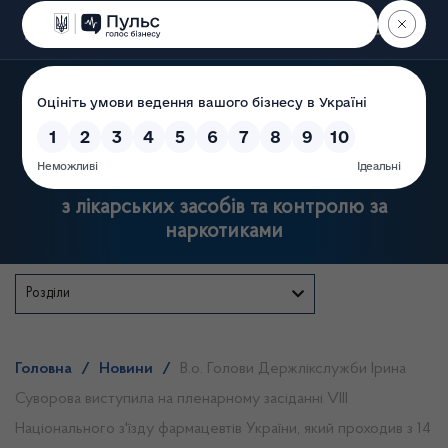
Пошук
Державна служба України
з лікарських засобів та контролю за
наркотиками
Розділи
Головна
/
Новини
/
В.о. Голови Держлікслужби Ірина
Суворова виступила на пленарному засіданні VIIІ
Національного з'їзду фармацевтів України, який проходив з 14