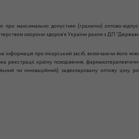
 про максимально допустимі (граничні) оптово-відпуск
істерством охорони здоров’я України разом з ДП “Держа
на інформація про лікарський засіб, включаючи його міжн
ка реєстрації, країну походження, фармакотерапевтичну 
ьний чи інноваційний), задекларовану оптову ціну, р