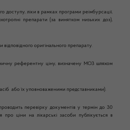
о доступу, ліки в рамках програми реімбурсації,
ихотропні препарати (за винятком низьких доз),
ни відповідного оригінального препарату.
раничну референтну ціну, визначену МОЗ шляхом
засіб або їх уповноваженими представниками).
роводить перевірку документів у термін до 30
я про ціни на лікарські засоби публікується в