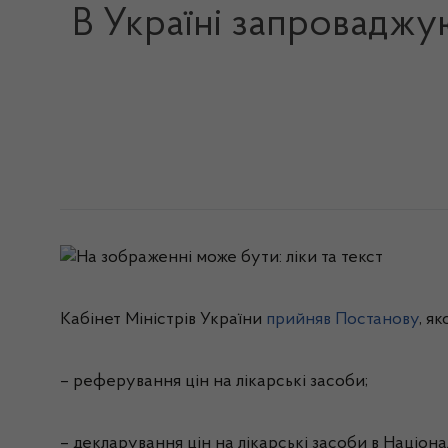
В Україні запроваджу
Кабінет Міністрів України
прийняв Постанову
, я
– реферування цін на лікарські засоби;
– декларування цін на лікарські засоби в Націона