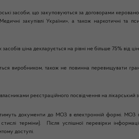
ські засоби, що закуповуються за договорами керованог
едичні закупівлі України», а також наркотичні та пс
 засобів ціна декларується на рівні не більше 75% від ці
ується виробником, також не повинна перевищувати г
власниками реєстраційного посвідчення на лікарський 
тимуть документи до МОЗ в електронній формі. МОЗ п
тислі терміни). Після успішної перевірки інформаці
итому доступі.