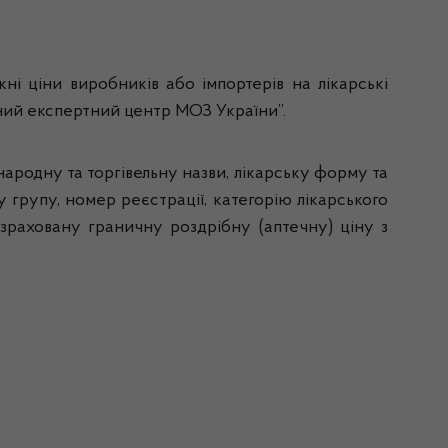
ні ціни виробників або імпортерів на лікарські
вний експертний центр МОЗ України”.
ародну та торгівельну назви, лікарську форму та
групу, номер реєстрації, категорію лікарського
озраховану граничну роздрібну (аптечну) ціну з