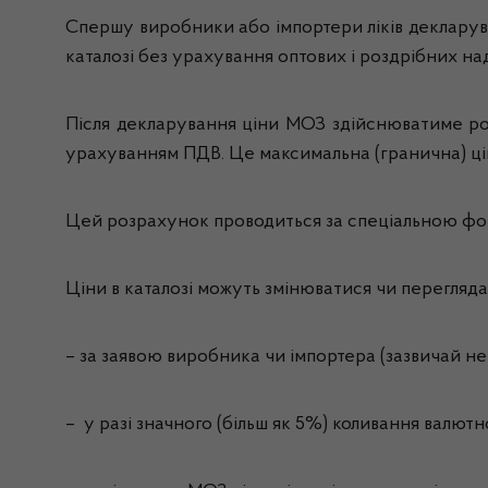
Спершу виробники або імпортери ліків декларуват
каталозі без урахування оптових і роздрібних на
Після декларування ціни МОЗ здійснюватиме роз
урахуванням ПДВ. Це максимальна (гранична) цін
Цей розрахунок проводиться за спеціальною форм
Ціни в каталозі можуть змінюватися чи перегляда
– за заявою виробника чи імпортера (зазвичай не 
– у разі значного (більш як 5%) коливання валютн