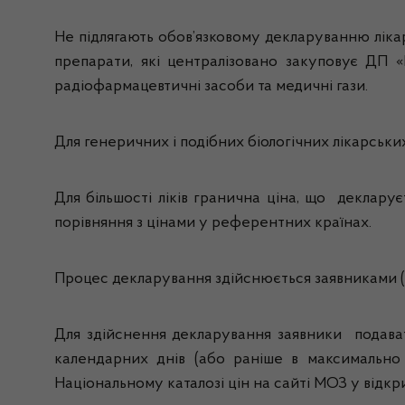
Не підлягають обов’язковому декларуванню лікар
препарати, які централізовано закуповує ДП «М
радіофармацевтичні засоби та медичні гази.
Для генеричних і подібних біологічних лікарських
Для більшості ліків гранична ціна, що деклар
порівняння з цінами у референтних країнах.
Процес декларування здійснюється заявниками (
Для здійснення декларування заявники подава
календарних днів (або раніше в максимально с
Національному каталозі цін на сайті МОЗ у відкр