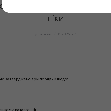
ють національний каталог 
ліки
Опубліковано 16.04.2025 о 14:53
кою затверджено три порядки щодо:
льному каталозі цін;