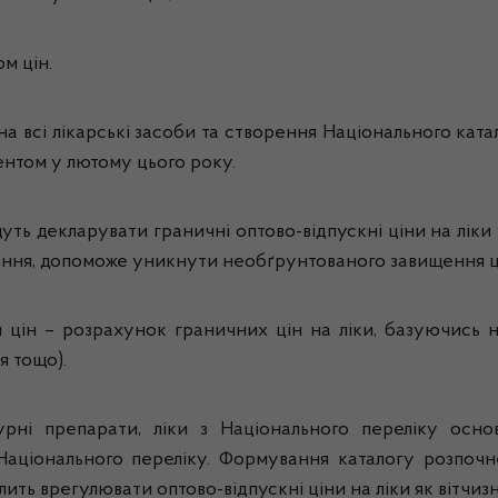
м цін.
а всі лікарські засоби та створення Національного кат
ментом у лютому цього року.
ть декларувати граничні оптово-відпускні ціни на ліки 
я, допоможе уникнути необґрунтованого завищення цін т
цін – розрахунок граничних цін на ліки, базуючись 
я тощо).
рні препарати, ліки з Національного переліку осно
Національного переліку. Формування каталогу розпочн
ить врегулювати оптово-відпускні ціни на ліки як вітчиз