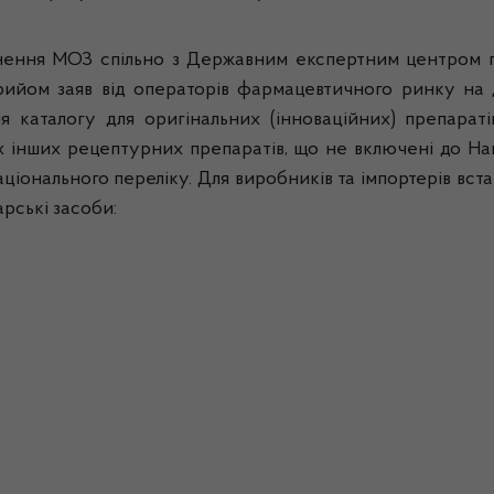
ення МОЗ спільно з Державним експертним центром пер
рийом заяв від операторів фармацевтичного ринку на 
каталогу для оригінальних (інноваційних) препаратів
х інших рецептурних препаратів, що не включені до На
аціонального переліку. Для виробників та імпортерів вс
арські засоби: