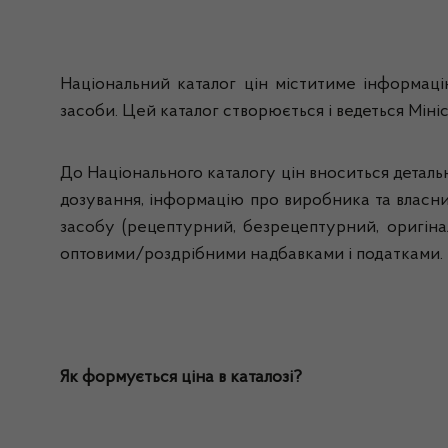
Національний каталог цін міститиме інформацію
засоби. Цей каталог створюється і ведеться Мін
До Національного каталогу цін вноситься деталь
дозування, інформацію про виробника та власни
засобу (рецептурний, безрецептурний, оригінал
оптовими/роздрібними надбавками і податками.
Як формується ціна в каталозі?