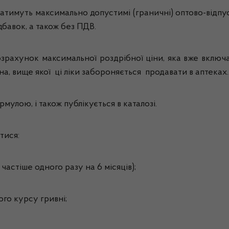
имуть максимально допустимі (граничні) оптово-відпускн
дбавок, а також без ПДВ.
рахунок максимальної роздрібної ціни, яка вже включа
а, вище якої ці ліки забороняється продавати в аптеках
улою, і також публікується в каталозі.
тися:
частіше одного разу на 6 місяців);
ого курсу гривні;