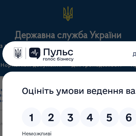
Державна служба України
з лікарських засобів та контролю за наркотикам
Нормативні документи
Для громадськості
П
Ліцензування
здрібна торгівля
Державний
виробництва лікарс
засобами, імпорт
нагляд
засобів, крові т
асобів (крім АФІ)
(контроль)
сертифікація
льний каталог та реферування цін на ліки