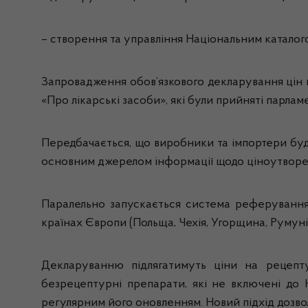
– створення та управління Національним каталого
Запровадження обов’язкового декларування цін н
«Про лікарські засоби», які були прийняті парла
Передбачається, що виробники та імпортери буду
основним джерелом інформації щодо ціноутворенн
Паралельно запускається система реферування 
країнах Європи (Польща, Чехія, Угорщина, Румуні
Декларуванню підлягатимуть ціни на рецепту
безрецептурні препарати, які не включені до 
регулярним його оновленням. Новий підхід дозвол