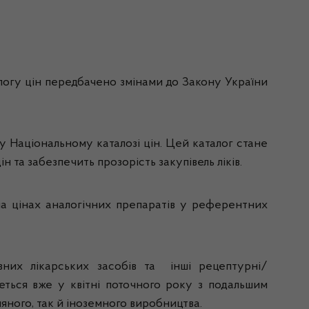
алогу цін передбачено змінами до Закону України
у Національному каталозі цін. Цей каталог стане
а забезпечить прозорість закупівель ліків.
на цінах аналогічних препаратів у референтних
вних лікарських засобів та інші рецептурні/
еться вже у квітні поточного року з подальшим
няного, так й іноземного виробництва.