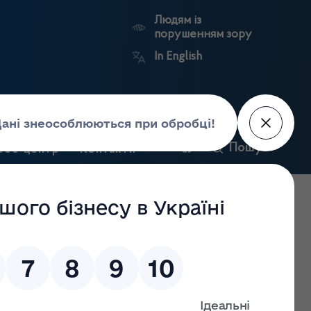
Людям із
порушенням зору
In English
и
Пошук
рес-центр
Контакти
Антикорупційний
ьких
Ринковий
Державні
портал
а
нагляд
реєстри
Держлікслужби