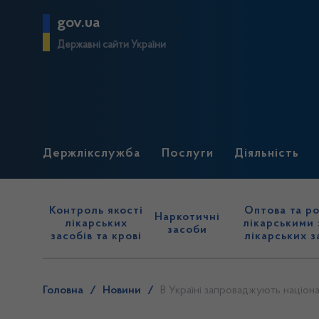
gov.ua
Державні сайти України
Держлікслужба
Послуги
Діяльність
Контроль якості
Оптова та ро
Наркотичні
лікарських
лікарськими 
засоби
засобів та крові
лікарських з
Головна
/
Новини
/
В Україні запроваджують націона