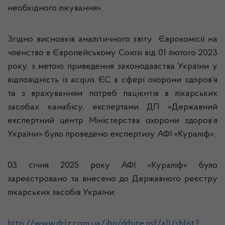
необхідного лікування».
Згідно висновків аналітичного звіту Єврокомісії на
членство в Європейському Союзі від 01 лютого 2023
року, з метою приведення законодавства України у
відповідність із acquis ЄС в сфері охорони здоров’я
та з врахуванням потреб пацієнтів в лікарських
засобах канабісу, експертами ДП «Державний
експертний центр Міністерства охорони здоров’я
України» було проведено експертизу АФІ «Кураліф».
03 січня 2025 року АФІ «Кураліф» було
зареєстровано та внесено до Державного реєстру
лікарських засобів України:
http://www.drlz.com.ua/ibp/ddsite.nsf/all/shlist?