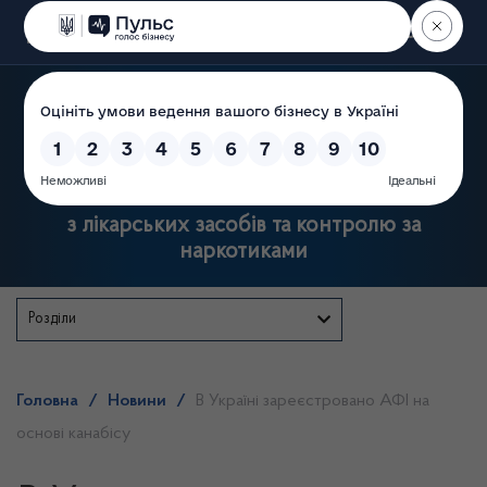
Пошук
Державна служба України
з лікарських засобів та контролю за
наркотиками
Розділи
Головна
/
Новини
/
В Україні зареєстровано АФІ на
основі канабісу