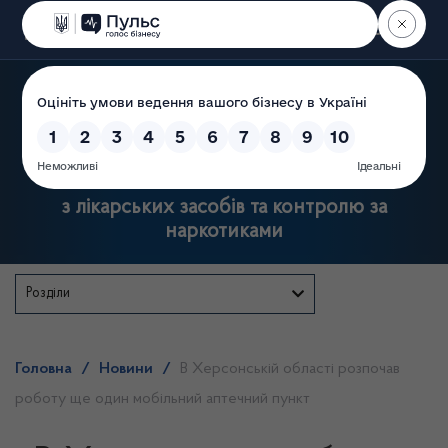
Пошук
Державна служба України
з лікарських засобів та контролю за
наркотиками
Розділи
Головна
/
Новини
/
В Херсонській області розпочав
роботу ще один мобільний аптечний пункт