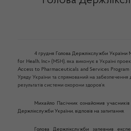
Голова Держліксл
4 грудня Голова
Держлікслужби
України М
for
Healh
,
Inc
» (
MSH
), яка виконує в Україні про
Access
to
Pharmaceuticals
and
Services
Program
Уряду України та спрямований на забезпечення 
результатів системи охорони здоров’я.
Михайло Пасічник ознайомив учасників з
Держлікслужби
України, відповів на запитання
.
Голова
Держлікслужби
запевнив експе