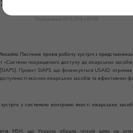
ужби зустрівся з міжнар
Опубліковано 04.12.2014 о 00:00
ихайло Пасічник провів робочу зустріч з представникам
ект «Системи покращеного доступу до лікарських засобів
(
SIAPS
). Проект SIAPS, що фінансується
USAID
, отримав
доступності якісних лікарських засобів та ефективних 
устрічі з системою контролю якості лікарських засобів
ртів
MSH, що Україна обрала чіткий шлях на інтегр