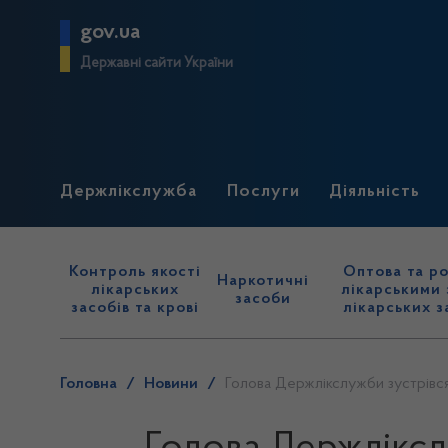
gov.ua
Державні сайти України
Держлікслужба
Послуги
Діяльність
Контроль якості
Оптова та ро
Наркотичні
лікарських
лікарськими 
засоби
засобів та крові
лікарських з
Головна
/
Новини
/
Голова Держлікслужби зустрівс