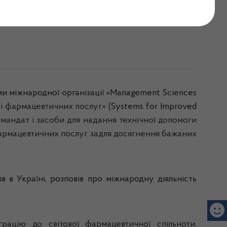
одними експертами
и міжнародної організації «
Management
Sciences
 і фармацевтичних послуг» (
Systems
for
Improved
 мандат і засоби для надання технічної допомоги
фармацевтичних послуг задля досягнення бажаних
 в Україні, розповів про міжнародну діяльність
ацію до світової фармацевтичної спільноти,