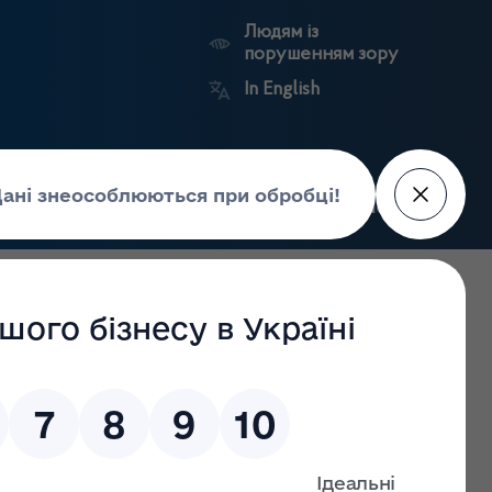
Людям із
порушенням зору
In English
Пошук
рес-центр
Контакти
Антикорупційний
ьких
Ринковий
Державні
портал
а
нагляд
реєстри
Держлікслужби