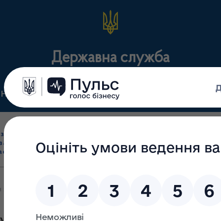
Державна служба
Нормативні документи
Для громадськості
П
Ліцензування
здрібна торгівля
Державний
виробництва лікарс
засобами, імпорт
нагляд
засобів, крові т
асобів (крім АФІ)
(контроль)
сертифікація
я з міжнародними експертами