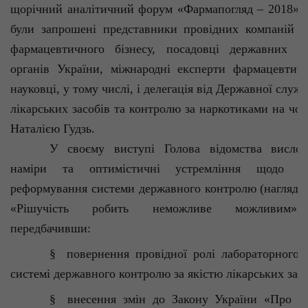
щорічний аналітичний форум «
Фармапогляд
– 2018». 
були запрошені представники провідних компаній у
фармацевтичного бізнесу, посадовці державних ре
органів України, міжнародні експерти фармацевтич
науковці, у тому числі, і делегація від Державної служ
лікарських засобів та контролю за наркотиками на чол
Наталією
Гудзь
.
У своєму виступі Голова відомства вислов
наміри та оптимістичні устремління щодо пр
реформування системи державного контролю (нагляду)
«Рішучість робить неможливе можливим»,
передбачивши:
§
повернення
про
відної
ролі лабораторного 
системі державного контролю за якістю лікарських зас
§
внесення змін до Закону України «Про лі