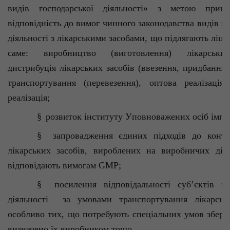
видів господарської діяльності» з метою приве
відповідність до вимог чинного законодавства видів го
діяльності з лікарськими засобами, що підлягають ліце
саме: виробництво (виготовлення) лікарських
дистрибуція лікарських засобів (ввезення, придбання, 
транспортування (перевезення), оптова реалізація)
реалізація;
§
розвиток
інституту
У
повноважених осіб імпо
§
запровадження
єдиних
п
ідходів до конт
лікарських засобів, вироблених на виробничих діл
відповідають вимогам
GMP
;
§
посилення
в
ідповідальності
суб’єктів
го
діяльності
за умовами транспортування лікарськи
особливо тих, що потребують спеціальних умов зберіг
визначено їх виробником тощо.