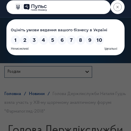
Пошук
Державна служба
Розділи
Головна
/
Новини
/
Голова Держлікслужби Наталія Гудзь
взяла участь у XIII-му щорічному аналітичному форумі
"Фармапогляд-2018"
Голова Держлікслужби