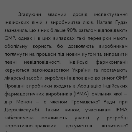
Згадуючи власний досвід інспектування
індійських ліній з виробництва ліків, Наталя
Гудзь
зазначила, що з них більше 90% загалом відповідають
GMP, однак і в цих випадках такі перевірки мають
обопільну користь, бо дозволяють виробникам
поглянути на процеси під новим кутом та виправити
певні невідповідності. Індійські
фармкомпанії
керуються законодавством України та постачають
лікарські засоби, вироблені відповідно до вимог GMP.
Провідні виробники входять в Асоціацію Індійських
фармацевтичних виробників (ІРМА), очільник якої —
д-р
Менон
— є членом Громадської Ради при
Держлікслужбі
. Таким чином, учасникам ІРМА
забезпечена можливість участі у розробці
нормативно-правових документів вітчизняної