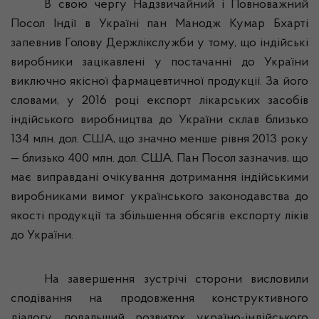
В свою чергу Надзвичайний i Повноважний
Посол Індії в Україні пан
Манодж
Кумар
Бхарті
запевнив Голову Держлікслужби у тому, що індійські
виробники зацікавлені у постачанні до України
виключно якісної фармацевтичної продукції. За його
словами, у 2016 році експорт лікарських засобів
індійського виробництва до України склав близько
134 млн. дол. США, що значно менше рівня 2013 року
— близько 400 млн. дол. США. Пан Посол зазначив, що
має виправдані очікування дотримання індійськими
виробниками вимог українського законодавства до
якості продукції та збільшення обсягів експорту ліків
до України.
На завершення зустрічі сторони висловили
сподівання на продовження конструктивного
діалогу, подальший розвиток
україно-індійського