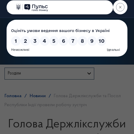
Пошук
Державна служба
Розділи
Головна
/
Новини
/
Голова Держлікслужби та Посол
Республіки Індії провели робочу зустріч
Голова Держлікслужби