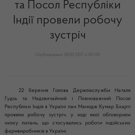
та Посол Республіки
Індії провели робочу
зустріч
Опубліковано 28.03.2017 о 00:00
22 березня Голова Держлікслужби Наталя
Гудзь
та Надзвичайний і Повноважний Посол
Республіки Індія в Україні пан
Манодж
Кумар
Бхарті
провели робочу зустріч, у ході якої обговорили
низку питань, що стосувались роботи індійських
фармвиробників
в Україні.