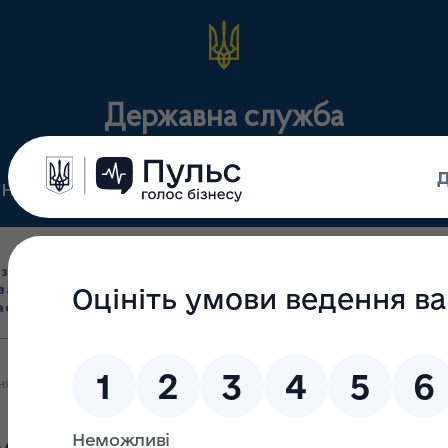
Державна служба
Нормативні документи
Для громадськості
П
Ліцензування
здрібна торгівля
Державний
виробництва лікарс
засобами, імпорт
нагляд
засобів, крові т
асобів (крім АФІ)
(контроль)
сертифікація
ня