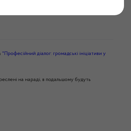
ення
а
"
Професійний
діалог
:
громадські
ініціативи
у
реслені
на
нараді
, в
подальшому
будуть