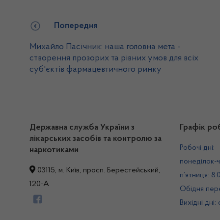
Попередня
Михайло Пасічник: наша головна мета -
створення прозорих та рівних умов для всіх
суб'єктів фармацевтичного ринку
Державна служба України з
Графік ро
лікарських засобів та контролю за
Робочі дні:
наркотиками
понеділок-ч
03115, м. Київ, просп. Берестейський,
п’ятниця: 8.
120-А
Обідня пере
Вихідні дні: