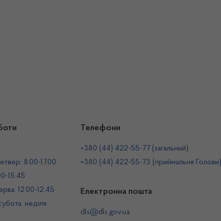
боти
Телефони
+380 (44) 422-55-77 (загальний)
етвер: 8.00-17.00
+380 (44) 422-55-73 (приймальня Голови
00-15.45
рва: 12.00-12.45
Електронна пошта
 субота, неділя
dls@dls.gov.ua