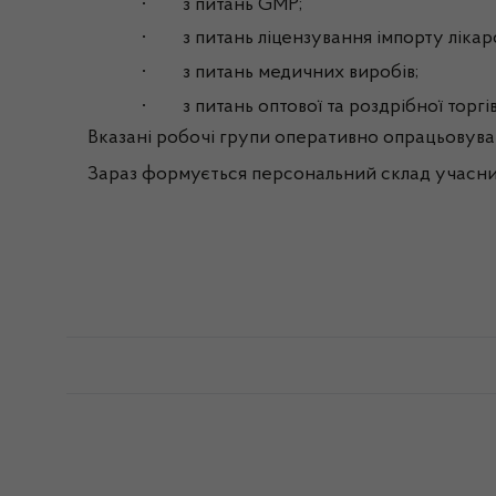
·
з
питань
GMP;
·
з
питань
ліцензування
імпорту
лікар
·
з
питань
медичних
виробів
;
·
з
питань
оптової
та
роздрібної
торгі
Вказані
робочі
групи
оперативно
опрацьовува
Зараз
формується
персональний
склад
учасни