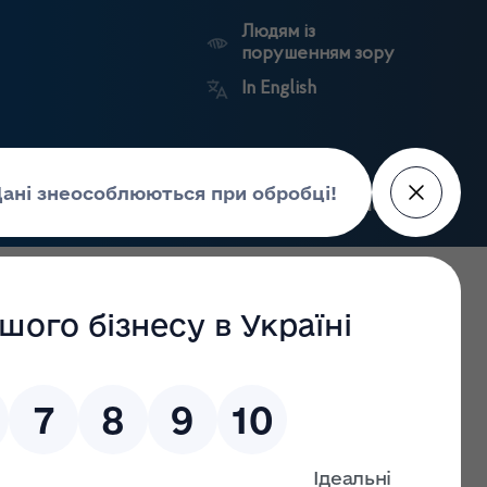
Людям із
порушенням зору
In English
Пошук
рес-центр
Контакти
Антикорупційний
ьких
Ринковий
Державні
портал
а
нагляд
реєстри
Держлікслужби