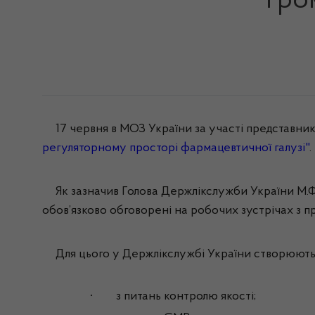
Гро
17
червня
в МОЗ
України
за
участі
представник
регуляторному
просторі
фармацевтичної
галузі
"
.
Як
зазначив
Голова
Держлікслужби
України
М.Ф
обов’язково
обговорені
на
робочих
зустрічах
з
п
Для
цього
у
Держлікслужбі
України
створюють
·
з
питань
контролю
якості
;