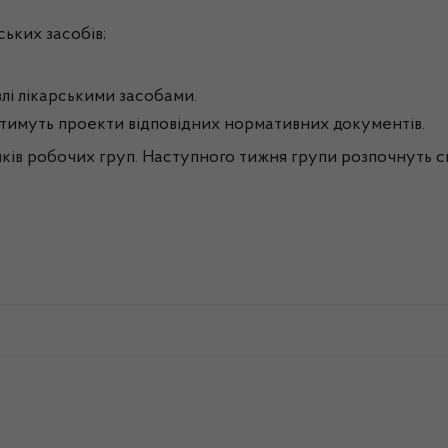
ських
засобів
;
вл
і
лікарськими
засобами
.
тимуть
проекти
відповідних
нормативних
документі
в
.
ків
робочих
груп
.
Наступного
тижня
групи
розпочнуть
с