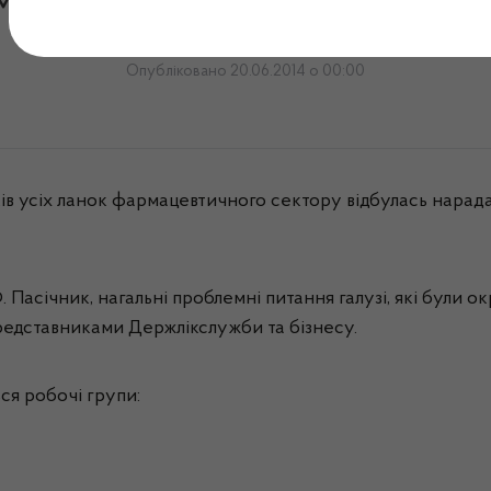
мадський діалог. Продовж
Опубліковано 20.06.2014 о 00:00
ів
усіх
ланок
фармацевтичного
сектору
відбулась
нарад
.
Пасічник
,
нагальні
проблемні
питання
галузі
,
які
були
ок
редставниками
Держлікслужби
та
бізнесу
.
ся
робочі
групи
: