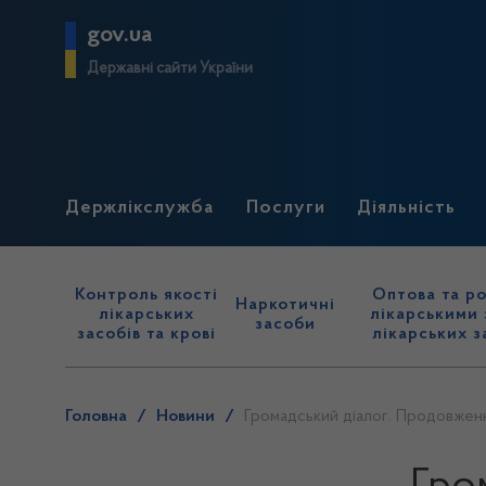
gov.ua
Державні сайти України
Держлікслужба
Послуги
Діяльність
Контроль якості
Оптова та ро
Наркотичні
лікарських
лікарськими 
засоби
засобів та крові
лікарських з
Головна
/
Новини
/
Громадський діалог. Продовжен