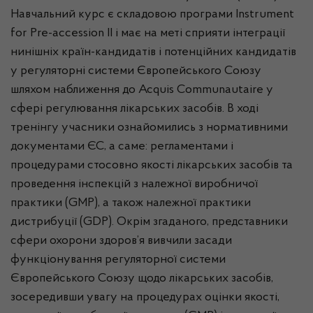
Навчальний курс є складовою програми Instrument
for Pre-accession II і має на меті сприяти інтеграції
нинішніх країн-кандидатів і потенційних кандидатів
у регуляторні системи Європейського Союзу
шляхом наближення до Acquis Communautaire у
сфері регулювання лікарських засобів. В ході
тренінгу учасники ознайомились з нормативними
документами ЄС, а саме: регламентами і
процедурами стосовно якості лікарських засобів та
проведення інспекцій з належної виробничої
практики (GMP), а також належної практики
дистрибуції (GDP). Окрім згаданого, представники
сфери охорони здоров’я вивчили засади
функціонування регуляторної системи
Європейського Союзу щодо лікарських засобів,
зосередивши увагу на процедурах оцінки якості,