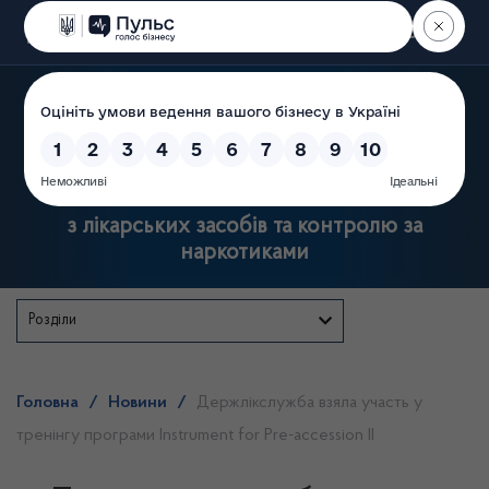
Пошук
Державна служба України
з лікарських засобів та контролю за
наркотиками
Розділи
Головна
/
Новини
/
Держлікслужба взяла участь у
тренінгу програми Instrument for Pre-accession II