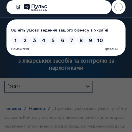
Пошук
Державна служба України
з лікарських засобів та контролю за
наркотиками
Розділи
Головна
/
Новини
/
Держлікслужба взяла участь у 34-му
засіданні Комітету експертів з мінімізації ризиків для здоров’я
населення спричинених фальсифікацією медичної продукції