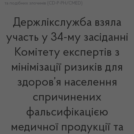
та подібних злочинів (CD-P-PH/CMED)
Держлікслужба взяла
участь у 34-му засіданні
Комітету експертів з
мінімізації ризиків для
здоров’я населення
спричинених
фальсифікацією
медичної продукції та