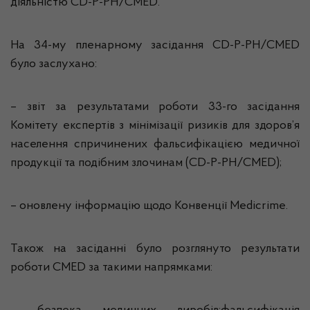
діяльністю CD-P-PH/CMED.
На 34-му пленарному засідання CD-P-PH/CMED
було заслухано:
– звіт за результатами роботи 33-го засідання
Комітету експертів з мінімізації ризиків для здоров’я
населення спричинених фальсифікацією медичної
продукції та подібним злочинам (CD-P-PH/CMED);
– оновлену інформацію щодо Конвенції Medicrime.
Також на засіданні було розглянуто результати
роботи CMED за такими напрямками: