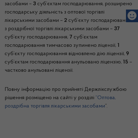
засобами –
3
суб’єктам господарювання, розширено
господарську діяльність з оптової торгівлі
лікарськими засобами –
2
суб’єкту господарювання,
з роздрібної торгівлі лікарськими засобами –
37
суб’єкту господарювання,
7
суб’єктам
господарювання тимчасово зупинено ліцензії,
1
суб’єкту господарювання відновлено дію ліцензії,
9
суб’єктам господарювання анульовано ліцензію,
15
–
частково анульовані ліцензії.
Повну інформацію про прийняті Держлікслужбою
рішення розміщено на сайті у розділі
“Оптова,
роздрібна торгівля лікарськими засобами
”.