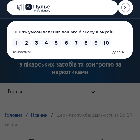
Пошук
Державна служба України
з лікарських засобів та контролю за
наркотиками
Розділи
Головна
/
Новини
/
Держлікслужба: діяльність за 25-29
липня