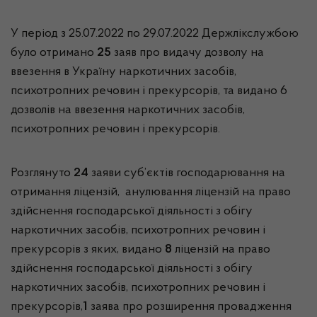
У період з 25.07.2022 по 29.07.2022 Держлікслужбою
було отримано
25
заяв про видачу дозволу на
ввезення в Україну наркотичних засобів,
психотропних речовин і прекурсорів, та видано 6
дозволів на ввезення наркотичних засобів,
психотропних речовин і прекурсорів.
Розглянуто
24
заяви суб’єктів господарювання на
отримання ліцензій, анулювання ліцензій на право
здійснення господарської діяльності з обігу
наркотичних засобів, психотропних речовин і
прекурсорів з яких, видано
8
ліцензій на право
здійснення господарської діяльності з обігу
наркотичних засобів, психотропних речовин і
прекурсорів,
1
заява про розширення провадження