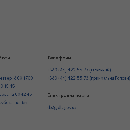
боти
Телефони
+380 (44) 422-55-77 (загальний)
етвер: 8.00-17.00
+380 (44) 422-55-73 (приймальня Голови
00-15.45
рва: 12.00-12.45
Електронна пошта
 субота, неділя
dls@dls.gov.ua