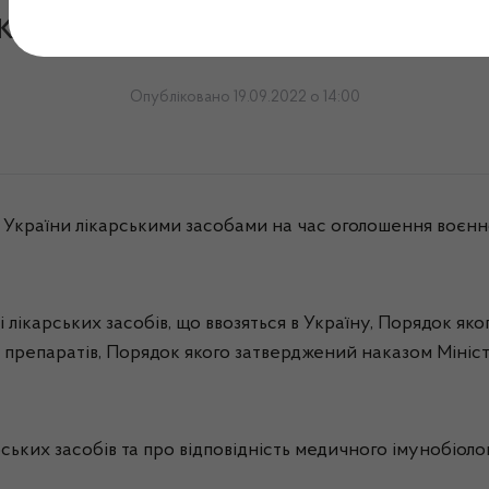
кслужба: звіт за минулий 
Опубліковано 19.09.2022 о 14:00
країни лікарськими засобами на час оголошення воєнног
 лікарських засобів, що ввозяться в Україну, Порядок як
их препаратів, Порядок якого затверджений наказом Мініст
арських засобів та про відповідність медичного імунобіол