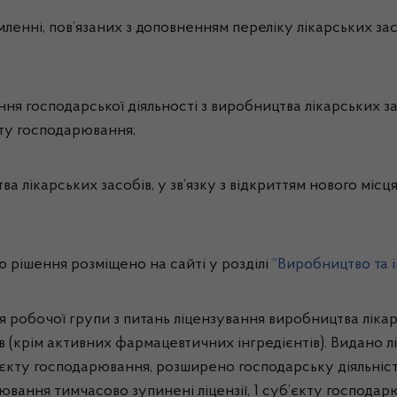
мленні, пов’язаних з доповненням переліку лікарських засо
ння господарської діяльності з виробництва лікарських зас
кту господарювання;
а лікарських засобів, у зв’язку з відкриттям нового місця
рішення розміщено на сайті у розділі
“
Виробництво та і
 робочої групи з питань ліцензування виробництва лікарсь
в (крім активних фармацевтичних інгредієнтів). Видано лі
’єкту господарювання, розширено господарську діяльність
ання тимчасово зупинені ліцензії, 1 суб’єкту господарюв