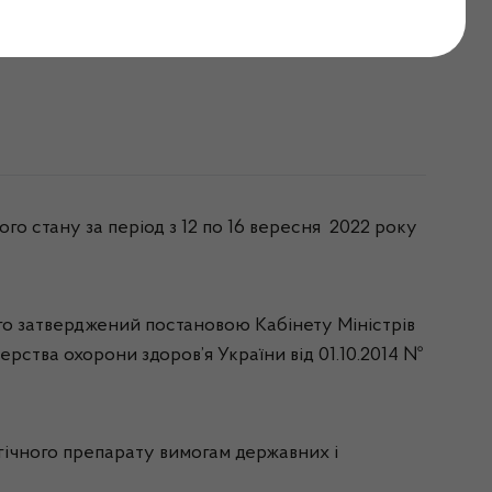
тиждень
о стану за період з 12 по 16 вересня 2022 року
ого затверджений постановою Кабінету Міністрів
ерства охорони здоров’я України від 01.10.2014 №
огічного препарату вимогам державних і