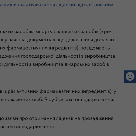
о видачі та анулювання ліцензій підконтрольних
ьких засобів, імпорту лікарських засобів (крім
х у заяві та документах, що додавалися до заяви
них фармацевтичних інгредієнтів), повідомлень
вадження господарської діяльності з виробництва
 діяльності з виробництва лікарських засобів
в (крім активних фармацевтичних інгредієнтів), у
уповноважених осіб, 9 суб’єктам господарювання;
до заяви про отримання ліцензії на провадження
б’єктам господарювання;