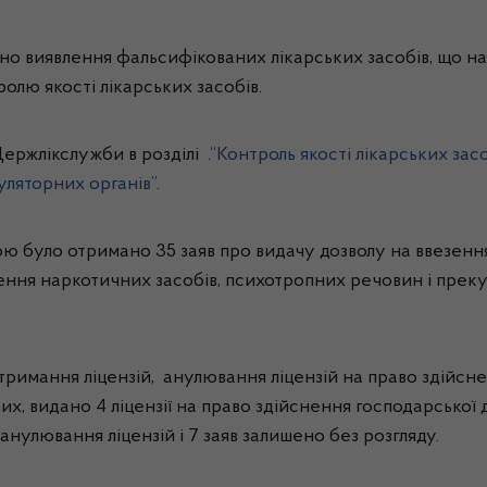
но виявлення фальсифікованих лікарських засобів, що на
олю якості лікарських засобів.
ержлікслужби в розділі
.
“Контроль якості лікарських зас
уляторних органів”
.
бою було отримано 35 заяв про видачу дозволу на ввезенн
зення наркотичних засобів, психотропних речовин і преку
отримання ліцензій, анулювання ліцензій на право здійсне
ких, видано 4
ліцензії на право здійснення господарської д
анулювання ліцензій і 7 заяв залишено без розгляду.