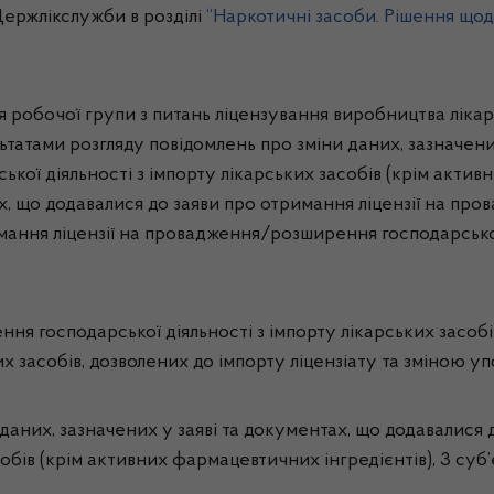
ержлікслужби в розділі
“Наркотичні засоби. Рішення щод
 робочої групи з питань ліцензування виробництва лікарс
ьтатами розгляду повідомлень про зміни даних, зазначени
ької діяльності з імпорту лікарських засобів (крім актив
ах, що додавалися до заяви про отримання ліцензії на про
имання ліцензії на провадження/розширення господарської
ння господарської діяльності з імпорту лікарських засобі
их засобів, дозволених до імпорту ліцензіату та зміною 
даних, зазначених у заяві та документах, що додавалися 
собів (крім активних фармацевтичних інгредієнтів), 3 су