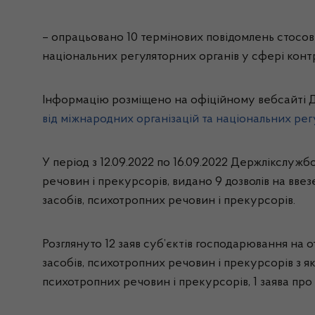
– опрацьовано 10 термінових повідомлень стосов
національних регуляторних органів у сфері контр
Інформацію розміщено на офіційному вебсайті Д
від міжнародних організацій та національних рег
У період з 12.09.2022 по 16.09.2022 Держлікслуж
речовин і прекурсорів, видано 9 дозволів на вве
засобів, психотропних речовин і прекурсорів.
Розглянуто 12 заяв суб’єктів господарювання на 
засобів, психотропних речовин і прекурсорів з я
психотропних речовин і прекурсорів
, 1
заява про 