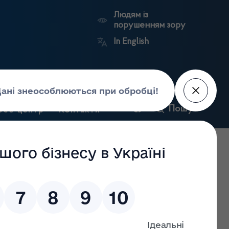
Людям із
порушенням зору
In English
и
Пошук
рес-центр
Контакти
Антикорупційний
ьких
Ринковий
Державні
портал
а
нагляд
реєстри
Держлікслужби