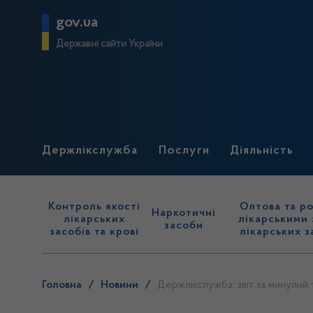
gov.ua
Державні сайти України
Держлікслужба
Послуги
Діяльність
Контроль якості
Оптова та ро
Наркотичні
лікарських
лікарськими 
засоби
засобів та крові
лікарських з
Головна
/
Новини
/
Держлікслужба: звіт за минулий