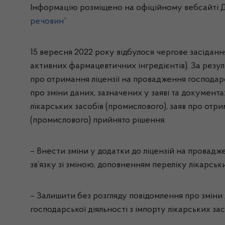
Інформацію розміщено на офіційному вебсайті Д
речовин”
15 вересня 2022 року відбулося чергове засідання
активних фармацевтичних інгредієнтів). За резул
про отримання ліцензії на провадження господарс
про зміни даних, зазначених у заяві та документ
лікарських засобів (промислового), заяв про отр
(промислового) прийнято рішення:
– Внести зміни у додатки до ліцензій на провадже
зв’язку зі зміною, доповненням переліку лікарськ
– Залишити без розгляду повідомлення про зміни 
господарської діяльності з імпорту лікарських за