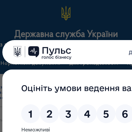
Державна служба України
з лікарських засобів та контролю за наркотикам
Нормативні документи
Для громадськості
П
Ліцензування
здрібна торгівля
Державний
виробництва лікарс
засобами, імпорт
нагляд
засобів, крові т
асобів (крім АФІ)
(контроль)
сертифікація
 тиждень