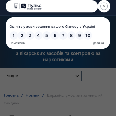
Пошук
Державна служба України
з лікарських засобів та контролю за
наркотиками
Розділи
Головна
/
Новини
/
Держлікслужба: звіт за минулий
тиждень