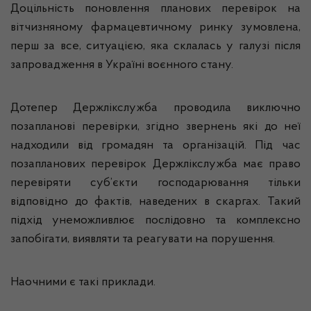
Доцільність поновлення планових перевірок на
вітчизняному фармацевтичному ринку зумовлена,
перш за все, ситуацією, яка склалась у галузі після
запровадження в Україні воєнного стану.
Дотепер Держлікслужба проводила виключно
позапланові перевірки, згідно звернень які до неї
надходили від громадян та організацій. Під час
позапланових перевірок Держлікслужба має право
перевіряти суб’єкти господарювання тільки
відповідно до фактів, наведених в скаргах. Такий
підхід унеможливлює послідовно та комплексно
запобігати, виявляти та реагувати на порушення.
Наочними є такі приклади.