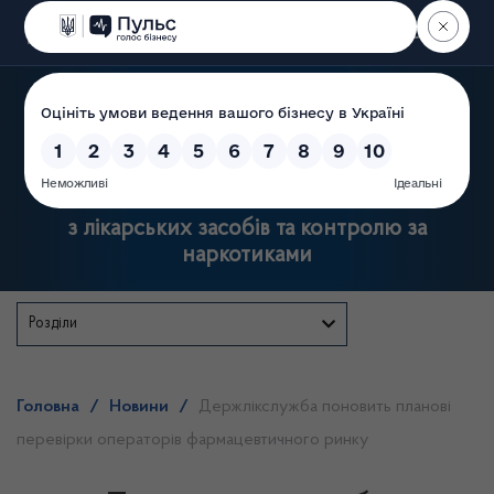
Пошук
Державна служба України
з лікарських засобів та контролю за
наркотиками
Розділи
Головна
/
Новини
/
Держлікслужба поновить планові
перевірки операторів фармацевтичного ринку